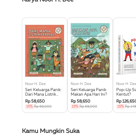
Noor H. Dee
Noor H. Dee
Noor H. De
Seri Keluarga Panik:
Seri Keluarga Panik:
Pop-Up Si
Dari Mana Listrik
Makan Apa Hari Ini?
Kentut?
Berasal?
Rp 58,650
Rp 58,650
Rp 126,65
15%
Rp 69,000
15%
Rp 69,000
15%
Rp 14
Kamu Mungkin Suka