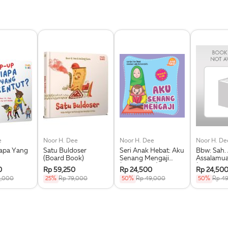
e
Noor H. Dee
Noor H. Dee
Noor H. De
apa Yang
Satu Buldoser
Seri Anak Hebat: Aku
Bbw: Sah.
(Board Book)
Senang Mengaji
Assalamua
(Boardbook)
(Board Bo
0
Rp 59,250
Rp 24,500
Rp 24,50
9,000
25%
Rp 79,000
50%
Rp 49,000
50%
Rp 4