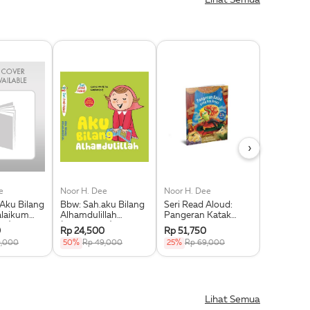
›
e
Noor H. Dee
Noor H. Dee
Noor H. D
 Aku Bilang
Bbw: Sah.aku Bilang
Seri Read Aloud:
Seri Kelua
laikum
Alhamdulillah
Pangeran Katak
Cita-Cita
ok)
(Boardbook)
Yang Bau Ketek
Bumi
0
Rp 24,500
Rp 51,750
Rp 51,750
9,000
50%
Rp 49,000
25%
Rp 69,000
25%
Rp 6
Lihat Semua