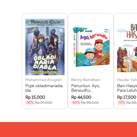
Muhammad Anugrah Utama
Benny Ramdhani
Haydar Yah
Pcpk.obladimariadia
Penuntun: Ayo,
Bani Hasy
bla
Berwudhu
Para Leluh
(Boardbook)
Muhammad
Rp 15,000
Rp 44,500
Rp 17,500
56%
Rp 34,000
50%
Rp 89,000
75%
Rp 69