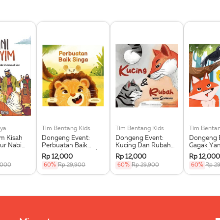
ya
Tim Bentang Kids
Tim Bentang Kids
Tim Bentan
im Kisah
Dongeng Event:
Dongeng Event:
Dongeng E
ur Nabi
Perbuatan Baik
Kucing Dan Rubah
Gagak Ya
 Saw.
Singa (Buku Event)
Yang Sombong
Dipuji (Bu
Rp 12,000
Rp 12,000
Rp 12,000
(Buku Event)
,000
60%
Rp 29,900
60%
Rp 29,900
60%
Rp 2