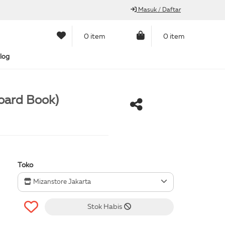
Masuk / Daftar
0 item
0 item
log
oard Book)
Toko
Mizanstore Jakarta
Stok Habis