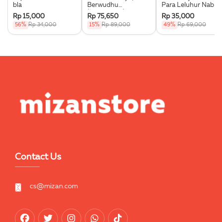
bla
Berwudhu
Para Leluhur Nabi
(Boardbook)
Muhammad Saw.
Rp 15,000
Rp 75,650
Rp 35,000
56%
Rp 34,000
15%
Rp 89,000
49%
Rp 69,000
Contact Us
cs@mizan.com