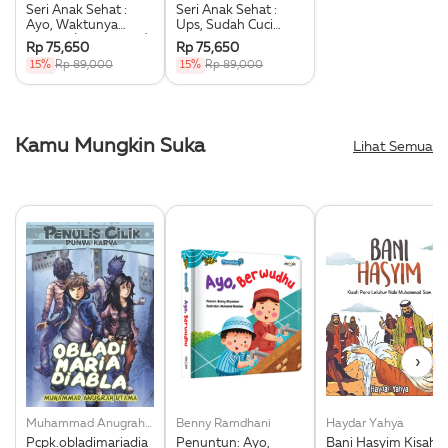
Seri Anak Sehat :
Seri Anak Sehat :
Ayo, Waktunya
Ups, Sudah Cuci
Mandi ! (Boardbook)
Tangan, Belum?
Rp 75,650
Rp 75,650
(Boardbook)
15%
Rp 89,000
15%
Rp 89,000
Kamu Mungkin Suka
Lihat Semua
›
Muhammad Anugrah Utama
Benny Ramdhani
Haydar Yahya
Pcpk.obladimariadia
Penuntun: Ayo,
Bani Hasyim Kisah