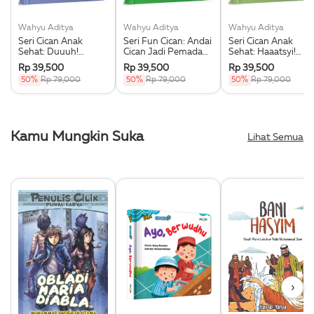
Wahyu Aditya
Wahyu Aditya
Wahyu Aditya
Seri Cican Anak
Seri Fun Cican: Andai
Seri Cican Anak
Sehat: Duuuh!
Cican Jadi Pemadam
Sehat: Haaatsyi!
Kepala Cican Gatal!
Kebakaran
Cican Pilek
Rp 39,500
Rp 39,500
Rp 39,500
(Boardbook)-New
(Boardbook)
(Boardbook)-New
50%
Rp 79,000
50%
Rp 79,000
50%
Rp 79,000
Kamu Mungkin Suka
Lihat Semua
›