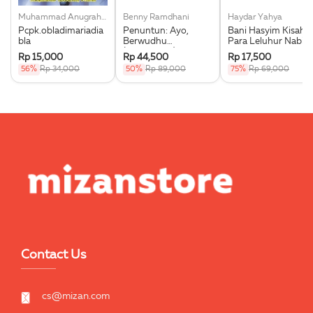
Muhammad Anugrah Utama
Benny Ramdhani
Haydar Yahya
Pcpk.obladimariadia
Penuntun: Ayo,
Bani Hasyim Kisah
bla
Berwudhu
Para Leluhur Nabi
(Boardbook)
Muhammad Saw.
Rp 15,000
Rp 44,500
Rp 17,500
56%
Rp 34,000
50%
Rp 89,000
75%
Rp 69,000
Contact Us
cs@mizan.com