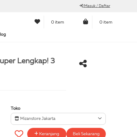
Masuk / Daftar
0 item
0 item
log
Super Lengkap! 3
Toko
Mizanstore Jakarta
Keranjang
Beli Sekarang