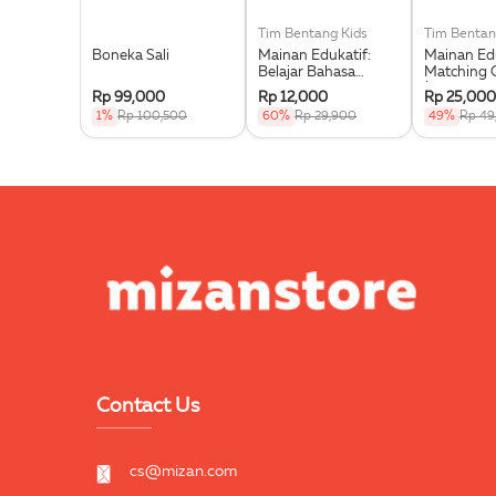
Tim Bentang Kids
Tim Bentan
Boneka Sali
Mainan Edukatif:
Mainan Edu
Belajar Bahasa
Matching 
Inggris 2 In 1 Flash
(Buku Even
Rp 99,000
Rp 12,000
Rp 25,000
Card Ring (Buku
1%
Rp 100,500
60%
Rp 29,900
49%
Rp 49
Event)
Contact Us
cs@mizan.com