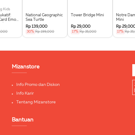
g Kids
katif:
National Geographic
Tower Bridge Mini
Notre Dam
Card Emosi
Sea Turtle
Mini
t)
Rp 139,000
Rp 29,000
Rp 29,00
,000
30%
Rp 199,000
17%
Rp 35,000
17%
Rp 35
Mizanstore
Info Promo dan Diskon
Info Karir
Tentang Mizanstore
Bantuan