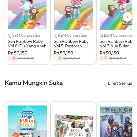
›
Cj E&M Corporation
Cj E&M Corporation
Cj E&M Corporation
Seri Rainbow Ruby
Seri Rainbow Ruby
Seri Rainbow Ruby
Vol.8: Flu Yang Aneh
Vol.5: Restoran
Vol.7: Kue Bulan
Pelangi
Raksasa
Rp 50,150
Rp 50,150
Rp 50,150
15%
Rp 59,000
15%
Rp 59,000
15%
Rp 59,000
Kamu Mungkin Suka
Lihat Semua