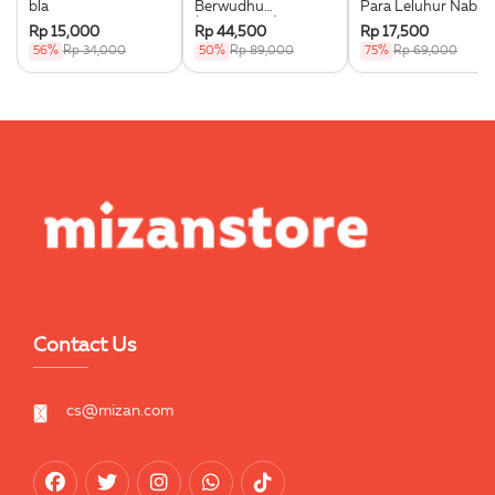
bla
Berwudhu
Para Leluhur Nabi
(Boardbook)
Muhammad Saw.
Rp 15,000
Rp 44,500
Rp 17,500
56%
Rp 34,000
50%
Rp 89,000
75%
Rp 69,000
Contact Us
cs@mizan.com