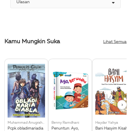
Ulasan
Kamu Mungkin Suka
Lihat Semua
›
Muhammad Anugrah Utama
Benny Ramdhani
Haydar Yahya
Pcpk.obladimariadia
Penuntun: Ayo,
Bani Hasyim Kisah