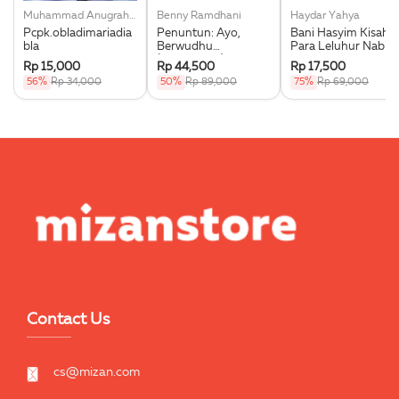
Muhammad Anugrah Utama
Benny Ramdhani
Haydar Yahya
Pcpk.obladimariadia
Penuntun: Ayo,
Bani Hasyim Kisah
bla
Berwudhu
Para Leluhur Nabi
(Boardbook)
Muhammad Saw.
Rp 15,000
Rp 44,500
Rp 17,500
56%
Rp 34,000
50%
Rp 89,000
75%
Rp 69,000
Contact Us
cs@mizan.com