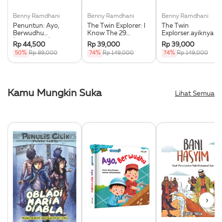
Benny Ramdhani
Benny Ramdhani
Benny Ramdhani
Penuntun: Ayo,
The Twin Explorer: I
The Twin
Berwudhu
Know The 29
Explorser.ayiknya Di
(Boardbook)
Hijaiyah Letters
Sekolah
Rp 44,500
Rp 39,000
Rp 39,000
(Boardbook-Ar)
(Boardbook-Ar)
50%
Rp 89,000
74%
Rp 149,000
74%
Rp 149,000
Kamu Mungkin Suka
Lihat Semua
›