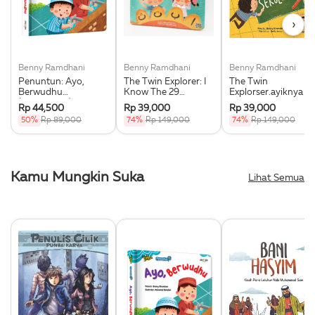
›
Benny Ramdhani
Benny Ramdhani
Benny Ramdhani
Penuntun: Ayo,
The Twin Explorer: I
The Twin
Berwudhu
Know The 29
Explorser.ayiknya Di
(Boardbook)
Hijaiyah Letters
Sekolah
Rp 44,500
Rp 39,000
Rp 39,000
(Boardbook-Ar)
(Boardbook-Ar)
50%
Rp 89,000
74%
Rp 149,000
74%
Rp 149,000
Kamu Mungkin Suka
Lihat Semua