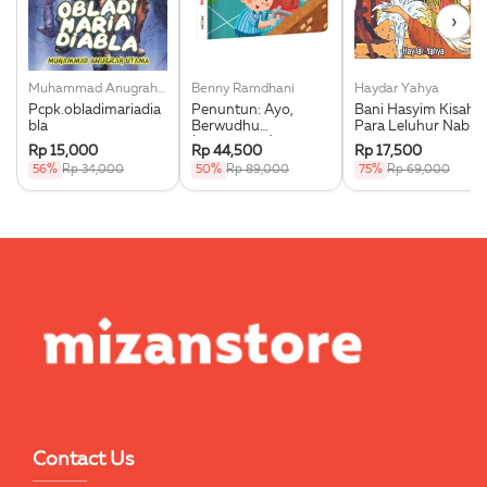
›
Muhammad Anugrah Utama
Benny Ramdhani
Haydar Yahya
Pcpk.obladimariadia
Penuntun: Ayo,
Bani Hasyim Kisah
bla
Berwudhu
Para Leluhur Nabi
(Boardbook)
Muhammad Saw.
Rp 15,000
Rp 44,500
Rp 17,500
56%
Rp 34,000
50%
Rp 89,000
75%
Rp 69,000
Contact Us