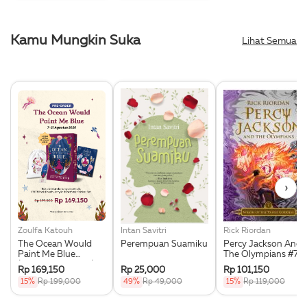
Kamu Mungkin Suka
Lihat Semua
›
Zoulfa Katouh
Intan Savitri
Rick Riordan
The Ocean Would
Perempuan Suamiku
Percy Jackson And
Paint Me Blue
The Olympians #7:
(Illustration Edges) -
Wrath Of The Triple
Rp 169,150
Rp 25,000
Rp 101,150
Exclusive Pre Order +
Goddess
15%
Rp 199,000
49%
Rp 49,000
15%
Rp 119,000
Acrylic Bookmark,
Pouch & Sticker Set