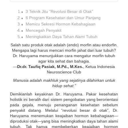
3 Teknik Jitu “Revolusi Besar di Otak”
6 Program Kesehatan dan Umur Panjang
Memicu Sekresi Hormon Kebahagiaan
Mencegah Penyakit
Meningkatkan Daya Tahan Alami Tubuh
Salah satu produk otak adalah (endo) morfin atau endorfin.
Mengapa lagi harus mencari morfin jahat dari luar tubuh?
Dr. Haruyama menunjukkan cara mengatur morfin tubuh
agar kita sehat dan bahagia.
—
Dr.dr. Taufiq Pasiak, M.Pd., M.Kes.
, Ketua Indonesia
Neuroscience Club
Manusia adalah makhluk yang sejatinya dilahirkan untuk
hidup sehat.”
Demikianlah keyakinan Dr. Haruyama. Pakar kesehatan
holistik ini beralih dari sistem pengobatan yang berorientasi
pada gejala, menuju penanganan kesehatan sebelum
penyakit datang. Melalui “revolusi besar di otak”, Dr.
Haruyama menemukan keajaiban hormon kebahagiaan—
diproduksi otak—yang bisa meningkatkan daya tahan alami
tubuh. Tak hanya membeberkan keajaiban hormon