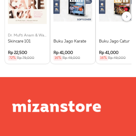
›
Dr. Mufti Anam & Wardah Nafisah
Skincare 101
Buku Jago Karate
Buku Jago Catur
Rp 22,500
Rp 41,000
Rp 41,000
72%
Rp 79,000
16%
Rp 49,000
16%
Rp 49,000