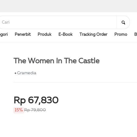
gori
Penerbit
Produk
E-Book
Tracking Order
Promo
B
The Women In The Castle
Gramedia
Rp 67,830
15%
Rp 79,800