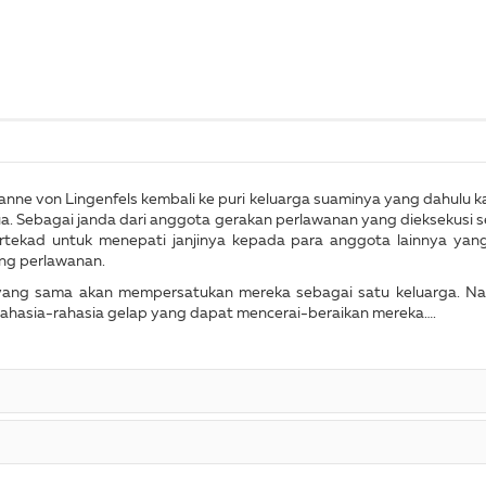
nne von Lingenfels kembali ke puri keluarga suaminya yang dahulu kal
ua. Sebagai janda dari anggota gerakan perlawanan yang dieksekusi
ertekad untuk menepati janjinya kepada para anggota lainnya yan
ang perlawanan.
 yang sama akan mempersatukan mereka sebagai satu keluarga. N
rahasia-rahasia gelap yang dapat mencerai-beraikan mereka….