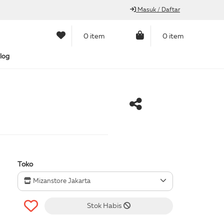
Masuk / Daftar
0 item
0 item
log
Toko
Mizanstore Jakarta
Stok Habis