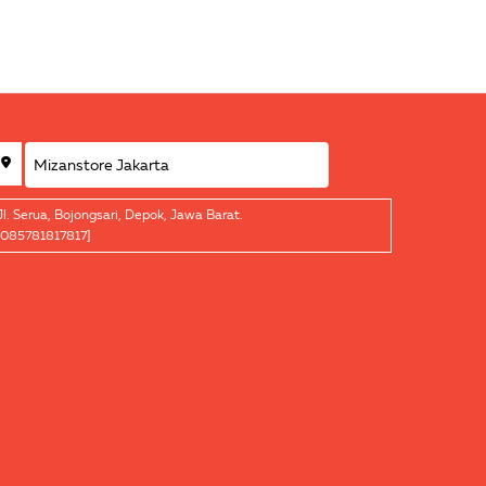
Jl. Serua, Bojongsari, Depok, Jawa Barat.
[085781817817]