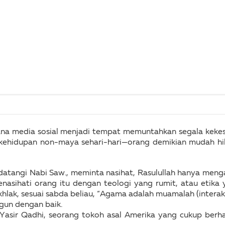
mana media sosial menjadi tempat memuntahkan segala kek
kehidupan non-maya sehari-hari—orang demikian mudah hil
datangi Nabi Saw., meminta nasihat, Rasulullah hanya meng
nasihati orang itu dengan teologi yang rumit, atau etika 
hlak, sesuai sabda beliau, “Agama adalah muamalah (interak
gun dengan baik.
 Yasir Qadhi, seorang tokoh asal Amerika yang cukup berha