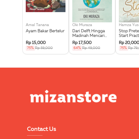
Amal Tanana
Oki Muraza
Hamza Yus
Ayam Bakar Bertelur
Dari Delft Hingga
Stop Pret
Madinah Mencari
Start Pract
Ilmu Memungut
Rp 15,000
Rp 17,500
Rp 20,00
Hikmah
75%
Rp 59,000
64%
Rp 49,000
75%
Rp 79
Contact Us