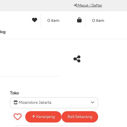
Masuk / Daftar
0 item
0 item
log
Toko
Mizanstore Jakarta
Keranjang
Beli Sekarang