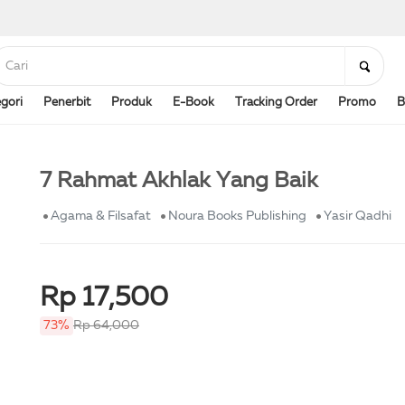
gori
Penerbit
Produk
E-Book
Tracking Order
Promo
B
7 Rahmat Akhlak Yang Baik
Agama & Filsafat
Noura Books Publishing
Yasir Qadhi
Rp 17,500
73%
Rp 64,000