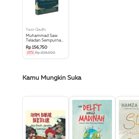
Yasir Qadhi
Muhammad Saw.
Teladan Sempurna
Umat Manusia: Dari
Rp 156,750
Pembentuk
25%
Rp 209,000
Keyakinan Ke
Pembangun
Peradaban
Kamu Mungkin Suka