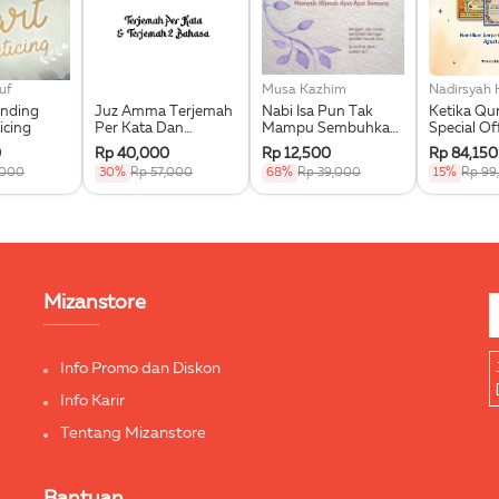
uf
Musa Kazhim
Nadirsyah
ending
Juz Amma Terjemah
Nabi Isa Pun Tak
Ketika Qu
icing
Per Kata Dan
Mampu Sembuhkan
Special Of
Terjemah 2 Bahasa
Memetik Hikmah
Bonus Kar
0
Rp 40,000
Rp 12,500
Rp 84,150
Ayat-Ayat Semest
,000
30%
Rp 57,000
68%
Rp 39,000
15%
Rp 99
Mizanstore
Info Promo dan Diskon
Info Karir
Tentang Mizanstore