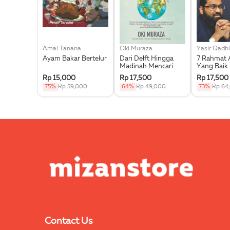
Amal Tanana
Oki Muraza
Yasir Qadhi
Ayam Bakar Bertelur
Dari Delft Hingga
7 Rahmat 
Madinah Mencari
Yang Baik
Ilmu Memungut
Rp 15,000
Rp 17,500
Rp 17,500
Hikmah
75%
Rp 59,000
64%
Rp 49,000
73%
Rp 64
Contact Us