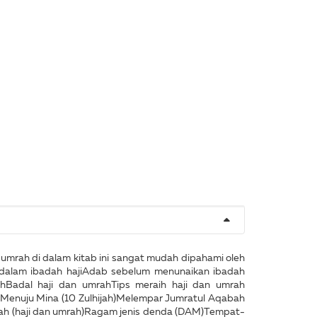
 umrah di dalam kitab ini sangat mudah dipahami oleh
ah dalam ibadah hajiAdab sebelum menunaikan ibadah
hBadal haji dan umrahTips meraih haji dan umrah
jah)Menuju Mina (10 Zulhijah)Melempar Jumratul Aqabah
dinah (haji dan umrah)Ragam jenis denda (DAM)Tempat-