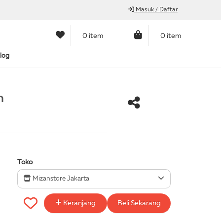
Masuk / Daftar
0 item
0 item
log
h
Toko
Mizanstore Jakarta
Keranjang
Beli Sekarang