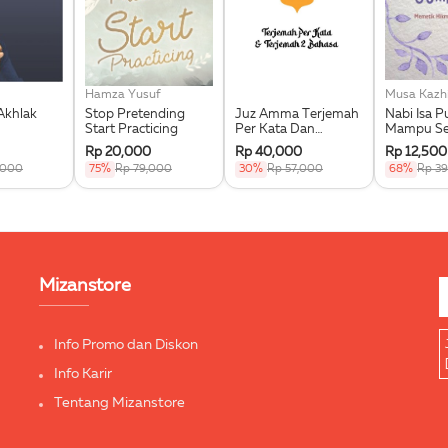
Hamza Yusuf
Musa Kazh
Akhlak
Stop Pretending
Juz Amma Terjemah
Nabi Isa P
Start Practicing
Per Kata Dan
Mampu S
Terjemah 2 Bahasa
Memetik 
Rp 20,000
Rp 40,000
Rp 12,500
Ayat-Ayat
,000
75%
Rp 79,000
30%
Rp 57,000
68%
Rp 3
Mizanstore
Info Promo dan Diskon
Info Karir
Tentang Mizanstore