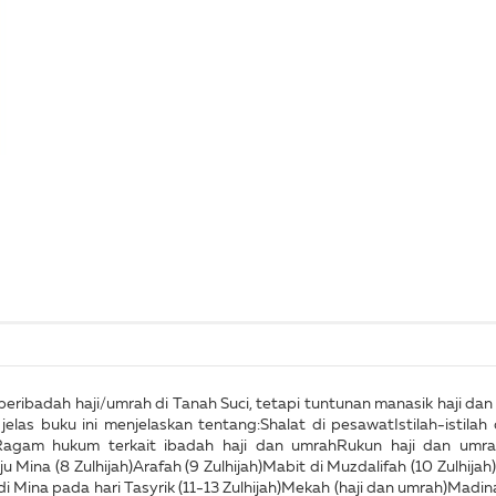
eribadah haji/umrah di Tanah Suci, tetapi tuntunan manasik haji dan
elas buku ini menjelaskan tentang:Shalat di pesawatIstilah-istil
Ragam hukum terkait ibadah haji dan umrahRukun haji dan umra
u Mina (8 Zulhijah)Arafah (9 Zulhijah)Mabit di Muzdalifah (10 Zulhi
di Mina pada hari Tasyrik (11-13 Zulhijah)Mekah (haji dan umrah)Ma