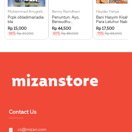
Muhammad Anugrah Utama
Benny Ramdhani
Haydar Yahya
Pcpk.obladimariadia
Penuntun: Ayo,
Bani Hasyim Kisah
bla
Berwudhu
Para Leluhur Nabi
(Boardbook)
Muhammad Saw.
Rp 15,000
Rp 44,500
Rp 17,500
56%
Rp 34,000
50%
Rp 89,000
75%
Rp 69,000
Contact Us
cs@mizan.com