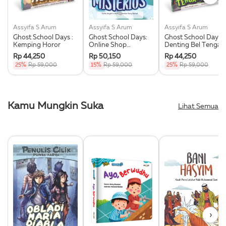
Assyifa S Arum
Assyifa S Arum
Assyifa S Arum
Ghost School Days :
Ghost School Days:
Ghost School Days :
Kemping Horor
Online Shop
Denting Bel Tengah
Misterius Rpl Ke-2
Malam Rpl Ke-2
Rp 44,250
Rp 50,150
Rp 44,250
25%
Rp 59,000
15%
Rp 59,000
25%
Rp 59,000
Kamu Mungkin Suka
Lihat Semua
›