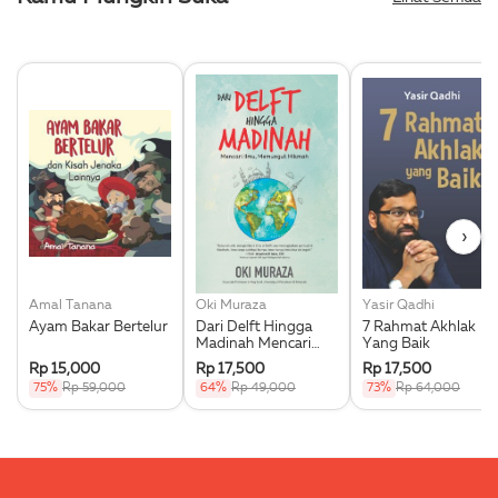
›
Amal Tanana
Oki Muraza
Yasir Qadhi
Ayam Bakar Bertelur
Dari Delft Hingga
7 Rahmat Akhlak
Madinah Mencari
Yang Baik
Ilmu Memungut
Rp 15,000
Rp 17,500
Rp 17,500
Hikmah
75%
Rp 59,000
64%
Rp 49,000
73%
Rp 64,000