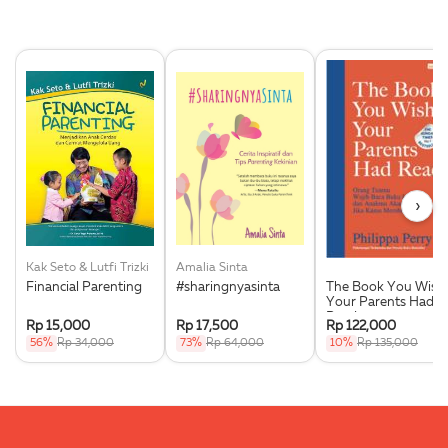
›
Kak Seto & Lutfi Trizki
Amalia Sinta
Financial Parenting
#sharingnyasinta
The Book You Wish
Your Parents Had
Read
Rp 15,000
Rp 17,500
Rp 122,000
56%
Rp 34,000
73%
Rp 64,000
10%
Rp 135,000