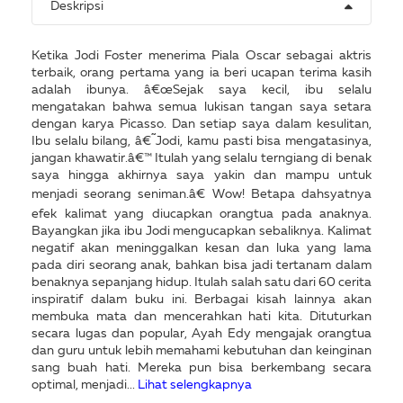
Deskripsi
Ketika Jodi Foster menerima Piala Oscar sebagai aktris
terbaik, orang pertama yang ia beri ucapan terima kasih
adalah ibunya. â€œSejak saya kecil, ibu selalu
mengatakan bahwa semua lukisan tangan saya setara
dengan karya Picasso. Dan setiap saya dalam kesulitan,
Ibu selalu bilang, â€˜Jodi, kamu pasti bisa mengatasinya,
jangan khawatir.â€™ Itulah yang selalu terngiang di benak
saya hingga akhirnya saya yakin dan mampu untuk
menjadi seorang seniman.â€ Wow! Betapa dahsyatnya
efek kalimat yang diucapkan orangtua pada anaknya.
Bayangkan jika ibu Jodi mengucapkan sebaliknya. Kalimat
negatif akan meninggalkan kesan dan luka yang lama
pada diri seorang anak, bahkan bisa jadi tertanam dalam
benaknya sepanjang hidup. Itulah salah satu dari 60 cerita
inspiratif dalam buku ini. Berbagai kisah lainnya akan
membuka mata dan mencerahkan hati kita. Dituturkan
secara lugas dan popular, Ayah Edy mengajak orangtua
dan guru untuk lebih memahami kebutuhan dan keinginan
sang buah hati. Mereka pun bisa berkembang secara
optimal, menjadi...
Lihat selengkapnya