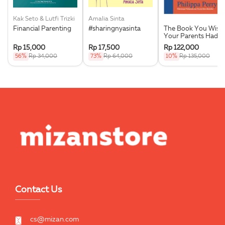
Kak Seto & Lutfi Trizki
Amalia Sinta
Financial Parenting
#sharingnyasinta
The Book You Wish
Your Parents Had
Read
Rp 15,000
Rp 17,500
Rp 122,000
56%
Rp 34,000
73%
Rp 64,000
10%
Rp 135,000
Contact Us
cs@mizan.com