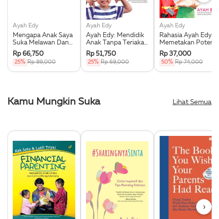
Ayah Edy
Ayah Edy
Ayah Edy
Mengapa Anak Saya
Ayah Edy: Mendidik
Rahasia Ayah Edy
Suka Melawan Dan
Anak Tanpa Teriakan
Memetakan Potensi
Susah Diatur?
Dan Bentakan
Unggul Anak
Rp 66,750
Rp 51,750
Rp 37,000
25%
Rp 89,000
25%
Rp 69,000
50%
Rp 74,000
Kamu Mungkin Suka
Lihat Semua
›