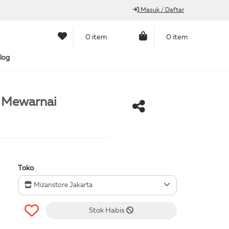
Masuk / Daftar
0 item
0 item
log
 Mewarnai
Toko
Mizanstore Jakarta
Stok Habis