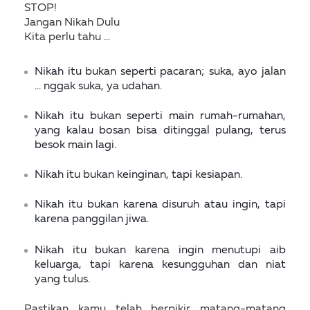
STOP!
Jangan Nikah Dulu
Kita perlu tahu …
Nikah itu bukan seperti pacaran; suka
,
ayo jalan
... nggak suka
, ya udahan
.
Nikah itu bukan seperti main rumah-rumahan,
yan
g
kalau bos
a
n bisa ditinggal pulang, terus
besok main lagi.
Nikah itu bukan keinginan, tapi kesiapan.
Nikah itu bukan karena disuruh atau
i
ngin, tapi
karena panggilan jiwa.
Nikah itu bukan karena ingin menutupi aib
keluarga, tapi karena kesungguhan dan niat
yang tulus.
Pastikan kamu telah berpikir matang-matang