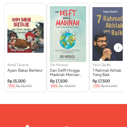
›
Amal Tanana
Oki Muraza
Yasir Qadhi
Ayam Bakar Bertelur
Dari Delft Hingga
7 Rahmat Akhlak
Madinah Mencari
Yang Baik
Ilmu Memungut
Rp 15,000
Rp 17,500
Rp 17,500
Hikmah
75%
Rp 59,000
64%
Rp 49,000
73%
Rp 64,000