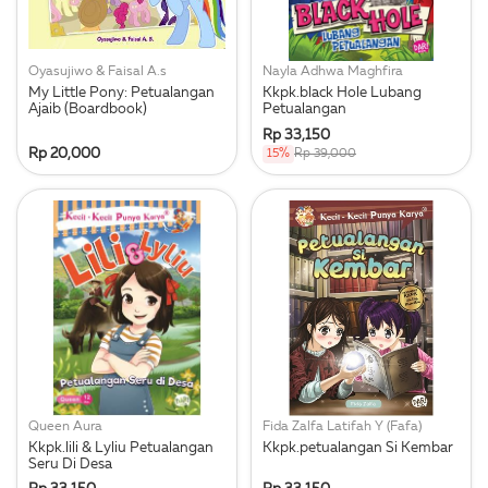
Oyasujiwo & Faisal A.s
Nayla Adhwa Maghfira
My Little Pony: Petualangan
Kkpk.black Hole Lubang
Ajaib (Boardbook)
Petualangan
Rp 33,150
Rp 20,000
15%
Rp 39,000
Queen Aura
Fida Zalfa Latifah Y (Fafa)
Kkpk.lili & Lyliu Petualangan
Kkpk.petualangan Si Kembar
Seru Di Desa