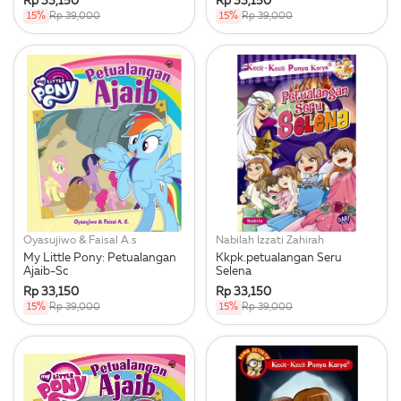
Rp 33,150
Rp 33,150
15%
Rp 39,000
15%
Rp 39,000
Oyasujiwo & Faisal A.s
Nabilah Izzati Zahirah
My Little Pony: Petualangan
Kkpk.petualangan Seru
Ajaib-Sc
Selena
Rp 33,150
Rp 33,150
15%
Rp 39,000
15%
Rp 39,000