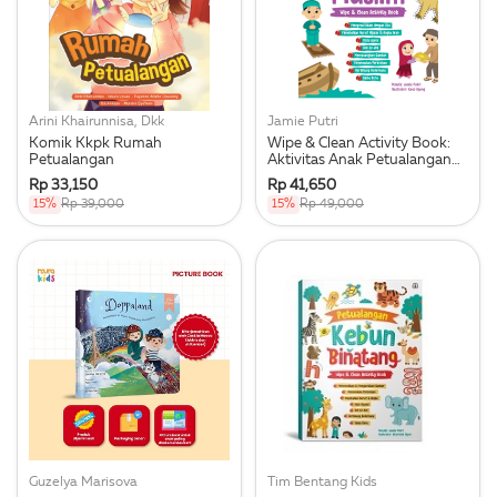
Arini Khairunnisa, Dkk
Jamie Putri
Komik Kkpk Rumah
Wipe & Clean Activity Book:
Petualangan
Aktivitas Anak Petualangan
Seru Anak Muslim
Rp 33,150
Rp 41,650
15%
Rp 39,000
15%
Rp 49,000
Guzelya Marisova
Tim Bentang Kids