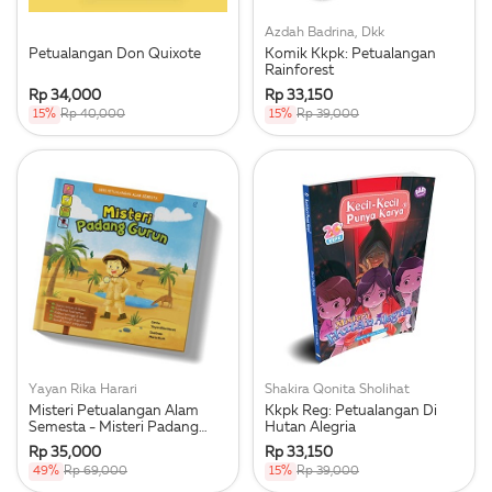
Azdah Badrina, Dkk
Petualangan Don Quixote
Komik Kkpk: Petualangan
Rainforest
Rp 34,000
Rp 33,150
15%
Rp 40,000
15%
Rp 39,000
Yayan Rika Harari
Shakira Qonita Sholihat
Misteri Petualangan Alam
Kkpk Reg: Petualangan Di
Semesta - Misteri Padang
Hutan Alegria
Gurun-Hc
Rp 35,000
Rp 33,150
49%
Rp 69,000
15%
Rp 39,000