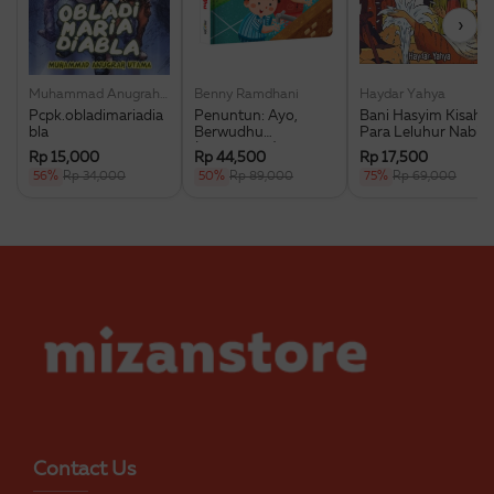
›
Muhammad Anugrah Utama
Benny Ramdhani
Haydar Yahya
Pcpk.obladimariadia
Penuntun: Ayo,
Bani Hasyim Kisah
bla
Berwudhu
Para Leluhur Nabi
(Boardbook)
Muhammad Saw.
Rp 15,000
Rp 44,500
Rp 17,500
56%
Rp 34,000
50%
Rp 89,000
75%
Rp 69,000
Contact Us