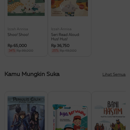
Izzah Annisa
Izzah Annisa
Shoo! Shoo!
Seri Read Aloud:
Hus! Hus!
Rp 65,000
Rp 36,750
34%
Rp 99,000
25%
Rp 49,000
Kamu Mungkin Suka
Lihat Semua