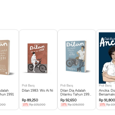
Pidi Baiq
Pidi Baiq
Pidi Baiq
Adalah
Dilan 1983: Wo Ai Ni
Dilan Dia Adalah
Ancika: D
ahun 1991
Dilanku Tahun 1990
Bersamak
(Edisi Revisi)
1995
Rp 89,250
Rp 92,650
Rp 91,800
,000
15%
Rp 105,000
15%
Rp 109,000
15%
Rp 10