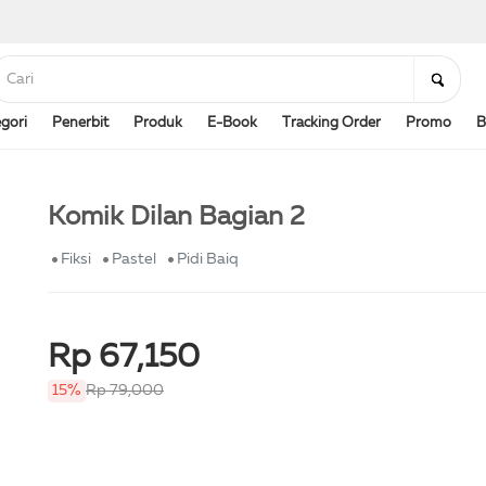
gori
Penerbit
Produk
E-Book
Tracking Order
Promo
B
Komik Dilan Bagian 2
Fiksi
Pastel
Pidi Baiq
Rp 67,150
15%
Rp 79,000