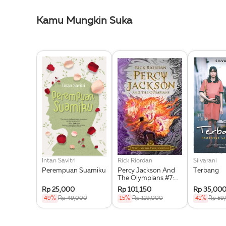
Kamu Mungkin Suka
Intan Savitri
Rick Riordan
Silvarani
Perempuan Suamiku
Percy Jackson And
Terbang
The Olympians #7:
Wrath Of The Triple
Rp 25,000
Rp 101,150
Rp 35,00
Goddess
49%
Rp 49,000
15%
Rp 119,000
41%
Rp 59