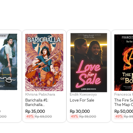
Khrisna Pabichara
Endik Koeswoyo
Francesca 
Barichalla #1:
Love For Sale
The Fire 
Barichalla
The Map 
Penunggang Kuda
0
Rp 35,000
Rp 30,000
Rp 50,00
Terbang
,000
49%
Rp 69,000
49%
Rp 59,000
49%
Rp 9