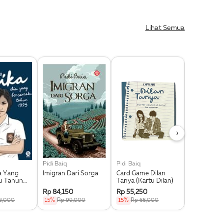
Lihat Semua
›
Pidi Baiq
Pidi Baiq
Pidi Baiq
ia Yang
Imigran Dari Sorga
Card Game Dilan
Dan Ban
u Tahun
Tanya (Kartu Dilan)
Rp 84,150
Rp 55,250
Rp 84,15
8,000
15%
Rp 99,000
15%
Rp 65,000
15%
Rp 9