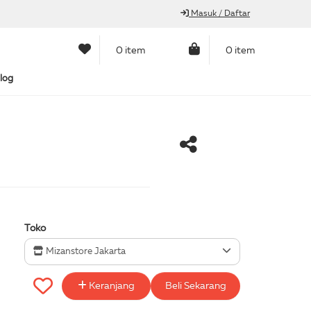
Masuk / Daftar
0 item
0 item
log
Toko
Mizanstore Jakarta
Keranjang
Beli Sekarang