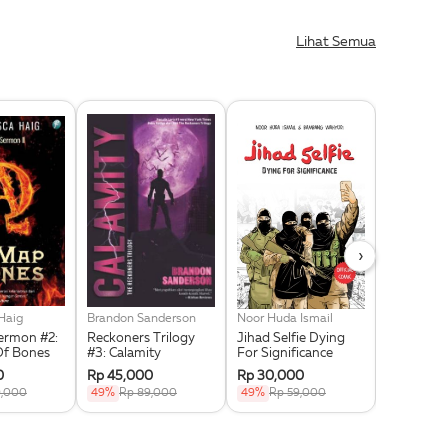
Lihat Semua
›
Haig
Brandon Sanderson
Noor Huda Ismail
Dee Lestar
Sermon #2:
Reckoners Trilogy
Jihad Selfie Dying
Supernova
Of Bones
#3: Calamity
For Significance
Republish
0
Rp 45,000
Rp 30,000
Rp 92,65
9,000
49%
Rp 89,000
49%
Rp 59,000
15%
Rp 10