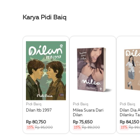
Karya Pidi Baiq
Pidi Baiq
Pidi Baiq
Pidi Baiq
Dilan Itb 1997
Milea Suara Dari
Dilan Dia 
Dilan
Dilanku T
Rp 80,750
Rp 75,650
Rp 84,150
15%
Rp 95,000
15%
Rp 89,000
15%
Rp 99