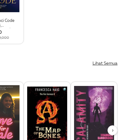
nci Code
,
 2025)
0
9,000
Lihat Semua
›