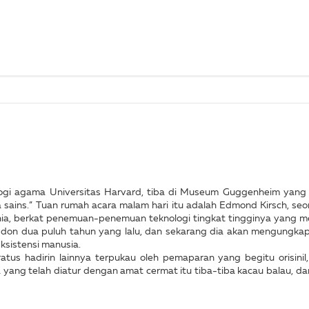
ologi agama Universitas Harvard, tiba di Museum Guggenheim ya
ins.” Tuan rumah acara malam hari itu adalah Edmond Kirsch, seora
unia, berkat penemuan-penemuan teknologi tingkat tingginya yang m
gdon dua puluh tahun yang lalu, dan sekarang dia akan mengungk
ksistensi manusia.
atus hadirin lainnya terpukau oleh pemaparan yang begitu orisini
yang telah diatur dengan amat cermat itu tiba-tiba kacau balau, da