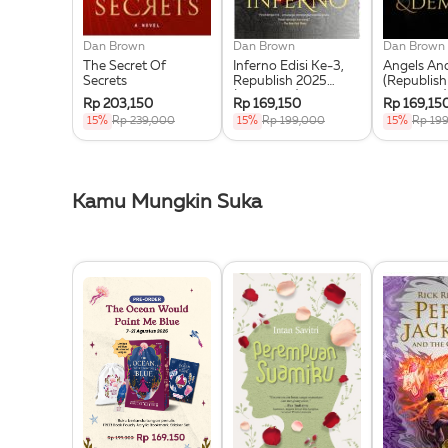
Dan Brown
Dan Brown
Dan Brown
The Secret Of
Inferno Edisi Ke-3,
Angels A
Secrets
Republish 2025
(Republish
(Softcover)
Edisi Ke-3)
Rp 203,150
Rp 169,150
Rp 169,15
15%
Rp 239,000
15%
Rp 199,000
15%
Rp 19
Kamu Mungkin Suka