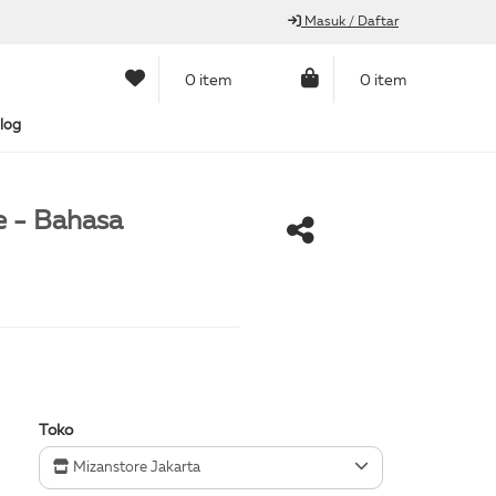
Masuk / Daftar
0 item
0 item
log
e - Bahasa
Toko
Mizanstore Jakarta