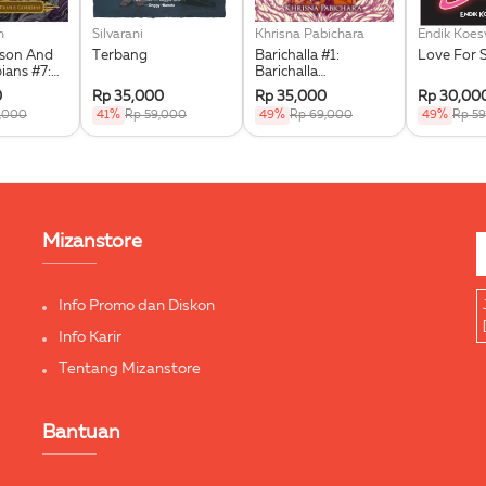
n
Silvarani
Khrisna Pabichara
Endik Koe
kson And
Terbang
Barichalla #1:
Love For 
ians #7:
Barichalla
he Triple
Penunggang Kuda
0
Rp 35,000
Rp 35,000
Rp 30,00
Terbang
9,000
41%
Rp 59,000
49%
Rp 69,000
49%
Rp 5
Mizanstore
Info Promo dan Diskon
Info Karir
Tentang Mizanstore
Bantuan