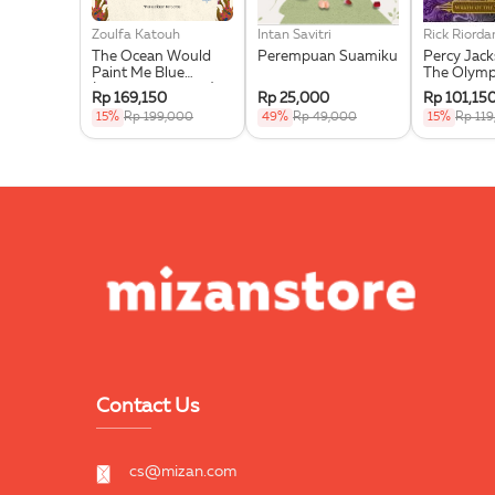
Zoulfa Katouh
Intan Savitri
Rick Riorda
The Ocean Would
Perempuan Suamiku
Percy Jac
Paint Me Blue
The Olymp
(Illustration Edges) -
Wrath Of T
Rp 169,150
Rp 25,000
Rp 101,15
Exclusive Pre Order +
Goddess
15%
Rp 199,000
49%
Rp 49,000
15%
Rp 11
Acrylic Bookmark,
Pouch & Sticker Set
Contact Us
cs@mizan.com