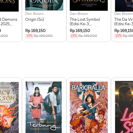
Dan Brown
Dan Brown
Dan Brown
nd Demons
Origin (Sc)
The Lost Symbol
The Da Vi
 2025,
(Edisi Ke-3,
(Edisi Ke-3
Republish 2025)
Republish
0
Rp 169,150
Rp 169,150
Rp 169,15
9,000
15%
Rp 199,000
15%
Rp 199,000
15%
Rp 19