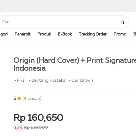
gori
Penerbit
Produk
E-Book
Tracking Order
Promo
B
Origin (Hard Cover) + Print Signatur
Indonesia
Fiksi
Bentang Pustaka
Dan Brown
5
(4 ulasan)
Rp 160,650
15%
Rp 189,000