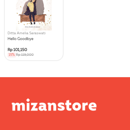
Ditta Amelia Saraswati
Hello Goodbye
Rp 101,150
15%
Rp 119,000