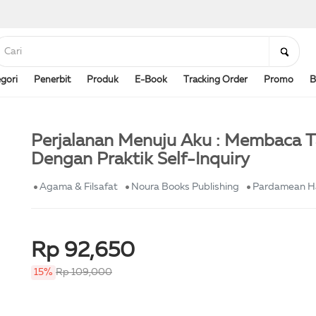
gori
Penerbit
Produk
E-Book
Tracking Order
Promo
B
Perjalanan Menuju Aku : Membaca
Dengan Praktik Self-Inquiry
Agama & Filsafat
Noura Books Publishing
Pardamean H
Rp 92,650
15%
Rp 109,000