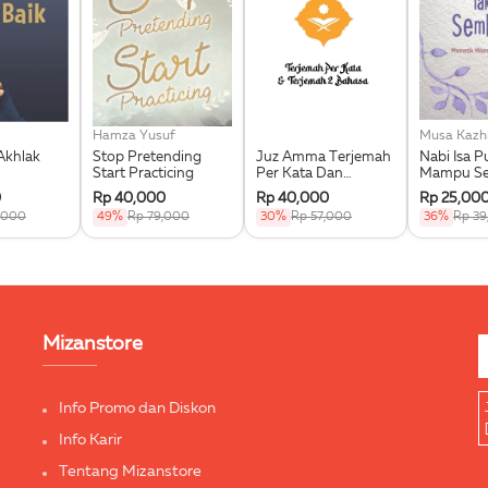
Hamza Yusuf
Musa Kazh
Akhlak
Stop Pretending
Juz Amma Terjemah
Nabi Isa P
Start Practicing
Per Kata Dan
Mampu S
Terjemah 2 Bahasa
Memetik 
0
Rp 40,000
Rp 40,000
Rp 25,00
Ayat-Ayat
,000
49%
Rp 79,000
30%
Rp 57,000
36%
Rp 39
Mizanstore
Info Promo dan Diskon
Info Karir
Tentang Mizanstore