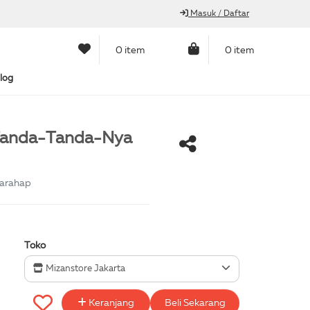
Masuk / Daftar
0 item
0 item
log
 Tanda-Tanda-Nya
arahap
Toko
Mizanstore Jakarta
Keranjang
Beli Sekarang