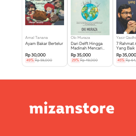
Amal Tanana
Oki Muraza
Yasir Qadhi
Ayam Bakar Bertelur
Dari Delft Hingga
7 Rahmat 
Madinah Mencari
Yang Baik
Ilmu Memungut
Rp 30,000
Rp 35,000
Rp 35,00
Hikmah
49%
Rp 59,000
29%
Rp 49,000
45%
Rp 64