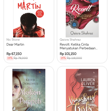
Nic Stone
Qaisra Shahraz
Dear Martin
Revolt: Ketika Cinta
Menyatukan Perbedaan
Kasta Dan Budaya
Rp 67,150
Rp 101,150
15%
Rp 79,000
15%
Rp 119,000