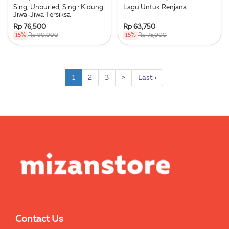
Sing, Unburied, Sing : Kidung
Lagu Untuk Renjana
Jiwa-Jiwa Tersiksa
Rp 76,500
Rp 63,750
15%
Rp 90,000
15%
Rp 75,000
1
2
3
>
Last ›
Contact Us