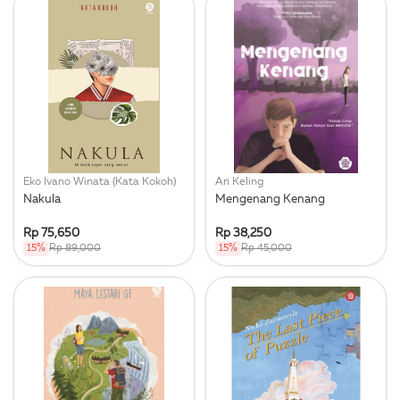
Eko Ivano Winata (Kata Kokoh)
Ari Keling
Nakula
Mengenang Kenang
Rp 75,650
Rp 38,250
15%
Rp 89,000
15%
Rp 45,000