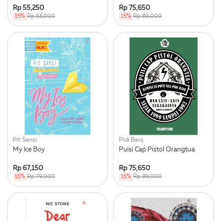
Rp 55,250
Rp 75,650
15%
Rp 65,000
15%
Rp 89,000
Pit Sansi
Pidi Baiq
My Ice Boy
Puisi Cap Pistol Orangtua
Rp 67,150
Rp 75,650
15%
Rp 79,000
15%
Rp 89,000