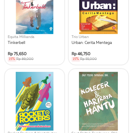
Equita Millianda
Trio Urban
Tinkerbell
Urban: Cerita Mentega
Rp 75,650
Rp 46,750
15%
Rp 89,000
15%
Rp 55,000