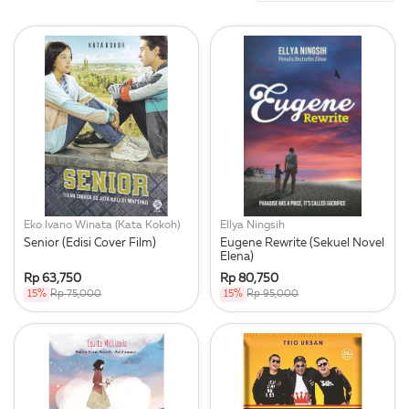
Eko Ivano Winata (Kata Kokoh)
Ellya Ningsih
Senior (Edisi Cover Film)
Eugene Rewrite (Sekuel Novel
Elena)
Rp 63,750
Rp 80,750
15%
Rp 75,000
15%
Rp 95,000