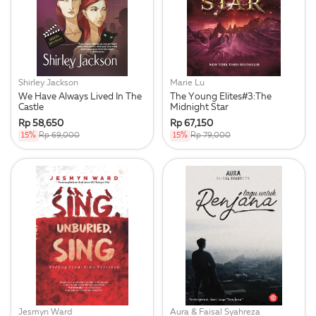
Shirley Jackson
Marie Lu
We Have Always Lived In The
The Young Elites#3:The
Castle
Midnight Star
Rp 58,650
Rp 67,150
15%
Rp 69,000
15%
Rp 79,000
Jesmyn Ward
Aura & Faisal Syahreza