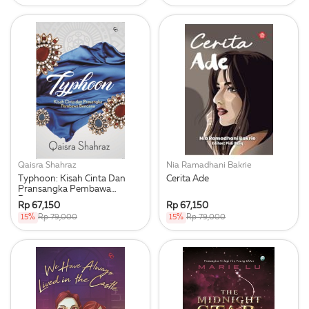
Qaisra Shahraz
Nia Ramadhani Bakrie
Typhoon: Kisah Cinta Dan
Cerita Ade
Pransangka Pembawa
Bencana
Rp 67,150
Rp 67,150
15%
Rp 79,000
15%
Rp 79,000