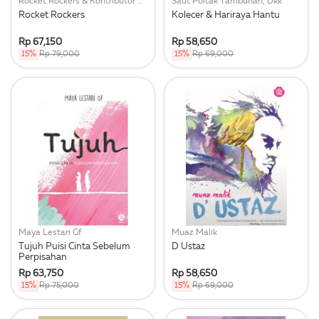
Rocket Rockers & Kontributor Naskah
Saut Poltak Tambunan, Dkk
Rocket Rockers
Kolecer & Hariraya Hantu
Rp 67,150
Rp 58,650
15%
Rp 79,000
15%
Rp 69,000
Maya Lestari Gf
Muaz Malik
Tujuh Puisi Cinta Sebelum
D Ustaz
Perpisahan
Rp 63,750
Rp 58,650
15%
Rp 75,000
15%
Rp 69,000