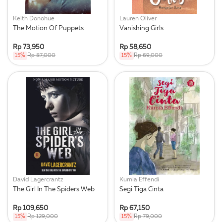
Keith Donohue
Lauren Oliver
The Motion Of Puppets
Vanishing Girls
Rp 73,950
Rp 58,650
15%
Rp 87,000
15%
Rp 69,000
David Lagercrantz
Kurnia Effendi
The Girl In The Spiders Web
Segi Tiga Cinta
Rp 109,650
Rp 67,150
15%
Rp 129,000
15%
Rp 79,000