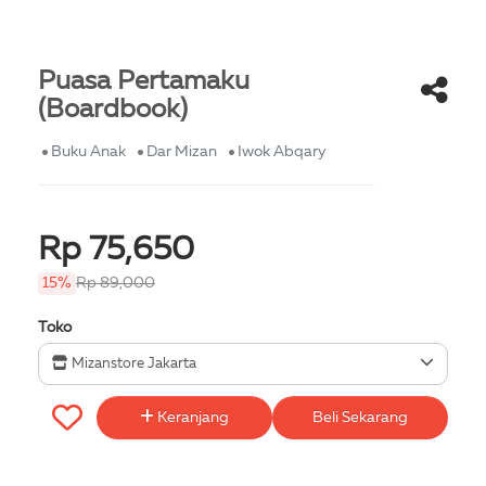
Puasa Pertamaku
(Boardbook)
Buku Anak
Dar Mizan
Iwok Abqary
Rp 75,650
15%
Rp 89,000
Toko
Mizanstore Jakarta
Keranjang
Beli Sekarang