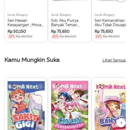
Iwok Abqary
Iwok Abqary
Iwok Abqary
Seri Hewan
Scb: Aku Punya
Seri Kemandirian:
Kesayangan : Moca
Banyak Teman
Aku Tidak Disuapi
Ingin Pulang (Moca
(Boardbook)
Lagi (Boardbook)
Rp 50,150
Rp 75,650
Rp 75,650
Wants To Go Home)
15%
Rp 59,000
15%
Rp 89,000
15%
Rp 89,000
Kamu Mungkin Suka
Lihat Semua
›