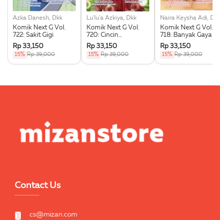
Azka Danesh, Dkk
Lu'lu'a Azkiya, Dkk
Naira Keysha Adi, Dk
Komik Next G Vol.
Komik Next G Vol.
Komik Next G Vol.
722: Sakit Gigi
720: Cincin
718: Banyak Gaya
Persahabatan
Rp 33,150
Rp 33,150
Rp 33,150
15%
Rp 39,000
15%
Rp 39,000
15%
Rp 39,000
Contact Us
cs@mizan.com