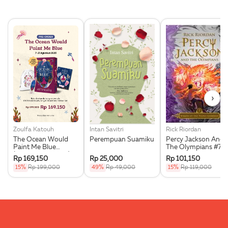
›
Zoulfa Katouh
Intan Savitri
Rick Riordan
The Ocean Would
Perempuan Suamiku
Percy Jackson And
Paint Me Blue
The Olympians #7:
(Illustration Edges) -
Wrath Of The Triple
Rp 169,150
Rp 25,000
Rp 101,150
Exclusive Pre Order +
Goddess
15%
Rp 199,000
49%
Rp 49,000
15%
Rp 119,000
Acrylic Bookmark,
Pouch & Sticker Set