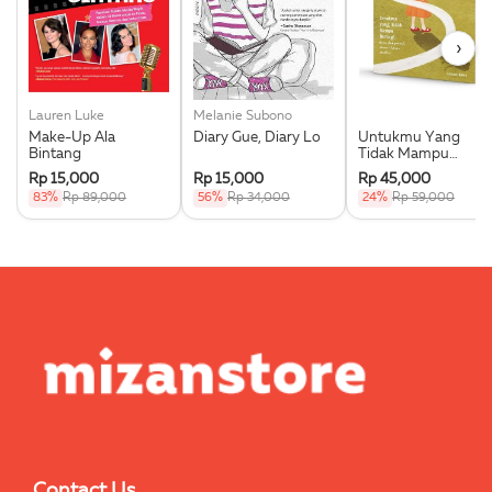
›
Lauren Luke
Melanie Subono
Make-Up Ala
Diary Gue, Diary Lo
Untukmu Yang
Bintang
Tidak Mampu
Berbagi
Rp 15,000
Rp 15,000
Rp 45,000
83%
Rp 89,000
56%
Rp 34,000
24%
Rp 59,000
Contact Us