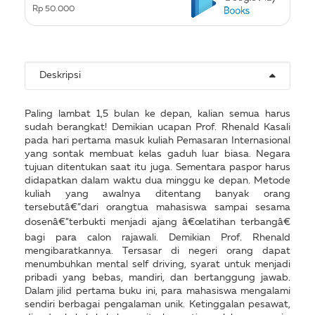
Rp 50.000
Deskripsi
Paling lambat 1,5 bulan ke depan, kalian semua harus
sudah berangkat! Demikian ucapan Prof. Rhenald Kasali
pada hari pertama masuk kuliah Pemasaran Internasional
yang sontak membuat kelas gaduh luar biasa. Negara
tujuan ditentukan saat itu juga. Sementara paspor harus
didapatkan dalam waktu dua minggu ke depan. Metode
kuliah yang awalnya ditentang banyak orang
tersebutâ€”dari orangtua mahasiswa sampai sesama
dosenâ€”terbukti menjadi ajang â€œlatihan terbangâ€
bagi para calon rajawali. Demikian Prof. Rhenald
mengibaratkannya. Tersasar di negeri orang dapat
menumbuhkan mental self driving, syarat untuk menjadi
pribadi yang bebas, mandiri, dan bertanggung jawab.
Dalam jilid pertama buku ini, para mahasiswa mengalami
sendiri berbagai pengalaman unik. Ketinggalan pesawat,