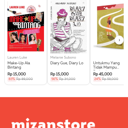
›
Lauren Luke
Melanie Subono
Make-Up Ala
Diary Gue, Diary Lo
Untukmu Yang
Bintang
Tidak Mampu
Berbagi
Rp 15,000
Rp 15,000
Rp 45,000
83%
Rp 89,000
56%
Rp 34,000
24%
Rp 59,000