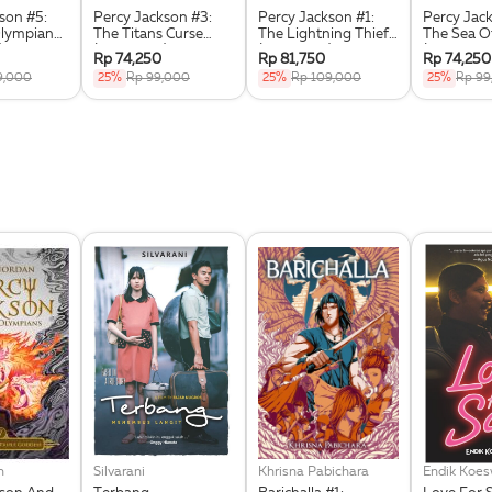
son #5:
Percy Jackson #3:
Percy Jackson #1:
Percy Jack
Olympian
The Titans Curse
The Lightning Thief
The Sea O
)
(Republish)
(Republish)
(Republish
Rp 74,250
Rp 81,750
Rp 74,250
9,000
25%
Rp 99,000
25%
Rp 109,000
25%
Rp 99
n
Silvarani
Khrisna Pabichara
Endik Koe