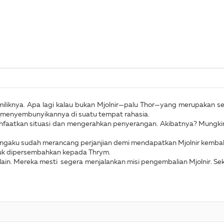
liknya. Apa lagi kalau bukan Mjolnir—palu Thor—yang merupakan senja
ang menyembunyikannya di suatu tempat rahasia.
faatkan situasi dan mengerahkan penyerangan. Akibatnya? Mungki
engaku sudah merancang perjanjian demi mendapatkan Mjolnir kemba
uk dipersembahkan kepada Thrym.
ain. Mereka mesti segera menjalankan misi pengembalian Mjolnir. S