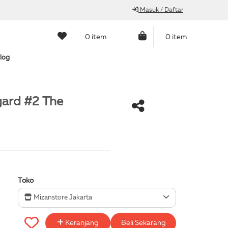
Masuk / Daftar
0 item
0 item
log
ard #2 The
Toko
Mizanstore Jakarta
Keranjang
Beli Sekarang