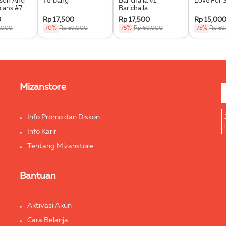
kson And
Terbang
Barichalla #1:
Love For 
ians #7:
Barichalla
he Triple
Penunggang Kuda
0
Rp 17,500
Rp 17,500
Rp 15,00
Terbang
9,000
70%
Rp 59,000
75%
Rp 69,000
75%
Rp 59
Mizanstore
Info Promo dan Diskon
Info Karir
Tentang Mizanstore
Bantuan
Aktivasi Akun
Cara Belanja