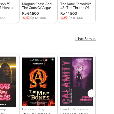
son #2:
Magnus Chase And
The Kane Chronicles
The Kane 
f Monsters
The Gods Of Asgard
#2 : The Throne Of
#3 : The 
)
#1, The Sword Of
Fire
Shadow
Rp 64,500
Rp 44,500
Rp 44,50
Summer
,000
50%
Rp 129,000
50%
Rp 89,000
50%
Rp 8
Lihat Semua
›
swoyo
Francesca Haig
Brandon Sanderson
Noor Huda 