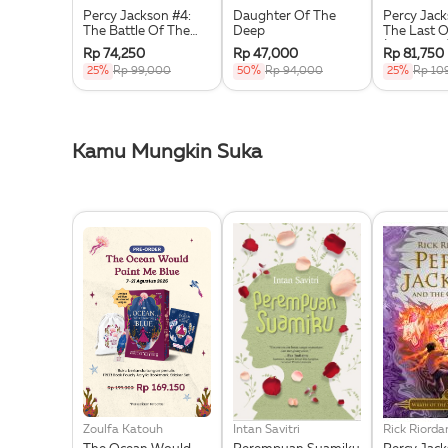
Percy Jackson #4:
Daughter Of The
Percy Jack
The Battle Of The
Deep
The Last 
Labyrinth
(Republish
Rp 74,250
Rp 47,000
Rp 81,750
(Republish)
25%
Rp 99,000
50%
Rp 94,000
25%
Rp 10
Kamu Mungkin Suka
Zoulfa Katouh
Intan Savitri
Rick Riorda