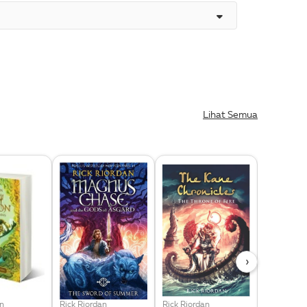
Lihat Semua
›
an
Rick Riordan
Rick Riordan
Rick Riord