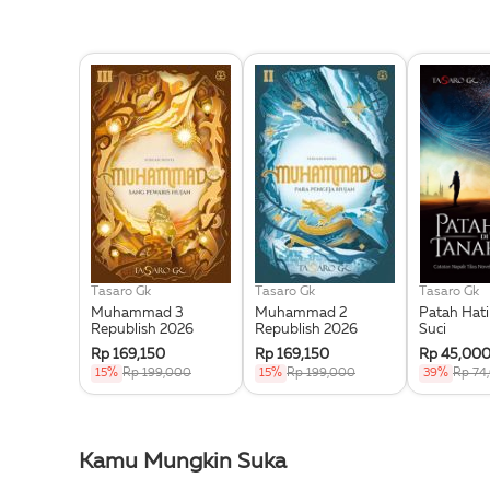
Tasaro Gk
Tasaro Gk
Tasaro Gk
Muhammad 3
Muhammad 2
Patah Hati
Republish 2026
Republish 2026
Suci
Rp 169,150
Rp 169,150
Rp 45,00
15%
Rp 199,000
15%
Rp 199,000
39%
Rp 74
Kamu Mungkin Suka