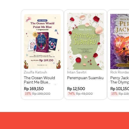
Zoulfa Katouh
Intan Savitri
Rick Riorda
The Ocean Would
Perempuan Suamiku
Percy Jac
Paint Me Blue
The Olymp
(Illustration Edges) -
Wrath Of T
Rp 169,150
Rp 12,500
Rp 101,15
Exclusive Pre Order +
Goddess
15%
Rp 199,000
74%
Rp 49,000
15%
Rp 11
Acrylic Bookmark,
Pouch & Sticker Set