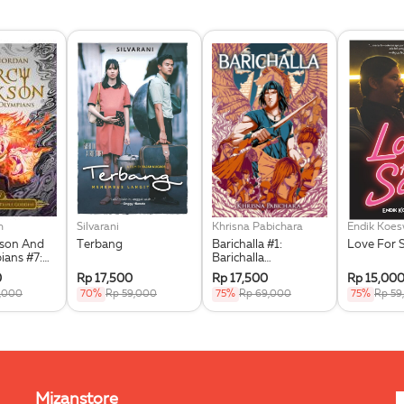
n
Silvarani
Khrisna Pabichara
Endik Koe
kson And
Terbang
Barichalla #1:
Love For 
ians #7:
Barichalla
he Triple
Penunggang Kuda
0
Rp 17,500
Rp 17,500
Rp 15,00
Terbang
9,000
70%
Rp 59,000
75%
Rp 69,000
75%
Rp 59
Mizanstore