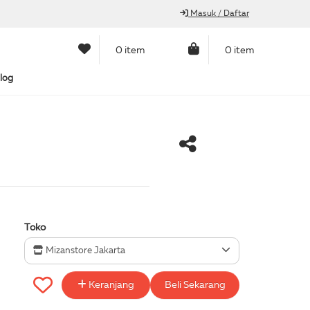
Masuk / Daftar
0 item
0 item
log
Toko
Mizanstore Jakarta
Keranjang
Beli Sekarang