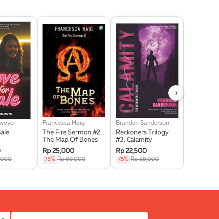
›
swoyo
Francesca Haig
Brandon Sanderson
Noor Huda 
Sale
The Fire Sermon #2:
Reckoners Trilogy
Jihad Self
The Map Of Bones
#3: Calamity
For Signif
0
Rp 25,000
Rp 22,500
Rp 15,00
,000
75%
Rp 99,000
75%
Rp 89,000
75%
Rp 5