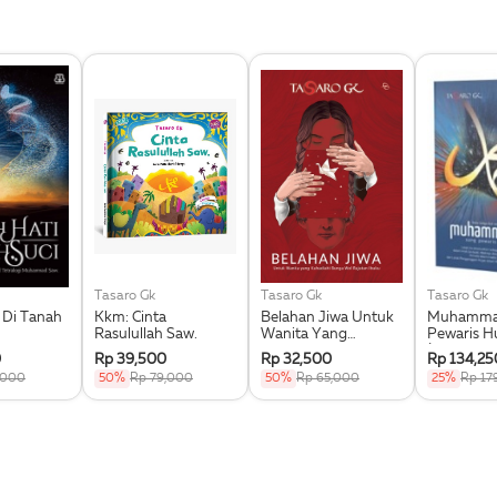
Tasaro Gk
Tasaro Gk
Tasaro Gk
 Di Tanah
Kkm: Cinta
Belahan Jiwa Untuk
Muhamma
Rasulullah Saw.
Wanita Yang
Pewaris H
Kuhadiahi Bunga
(Republish
0
Rp 39,500
Rp 32,500
Rp 134,25
Wol Rajutan Ibuku
,000
50%
Rp 79,000
50%
Rp 65,000
25%
Rp 17