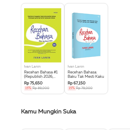
Ivan Lanin
Ivan Lanin
Recehan Bahasa #1
Recehan Bahasa:
(Republish 2026,
Baku Tak Mesti Kaku
Edisi Ke-2)
Rp 75,650
Rp 67,150
15%
Rp 89,000
15%
Rp 79,000
Kamu Mungkin Suka