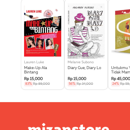
Lauren Luke
Melanie Subono
Make-Up Ala
Diary Gue, Diary Lo
Untukmu 
Bintang
Tidak Ma
Berbagi
Rp 15,000
Rp 15,000
Rp 45,00
83%
Rp 89,000
56%
Rp 34,000
24%
Rp 59