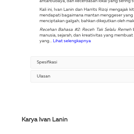
antarbudaya, dan kecerdasan lokal yang sering t
Kali ini, Ivan Lanin dan Harrits Rizqi mengaja
mendapati bagaimana mantan menggeser yang di
menciptakan galgah; bahkan dikejutkan oleh mak
Recehan Bahasa
#2
: Receh Tak Selalu Remeh
b
manusia, sejarah, dan kreativitas yang membuat b
yang...
Lihat selengkapnya
Spesifikasi
Ulasan
Karya Ivan Lanin