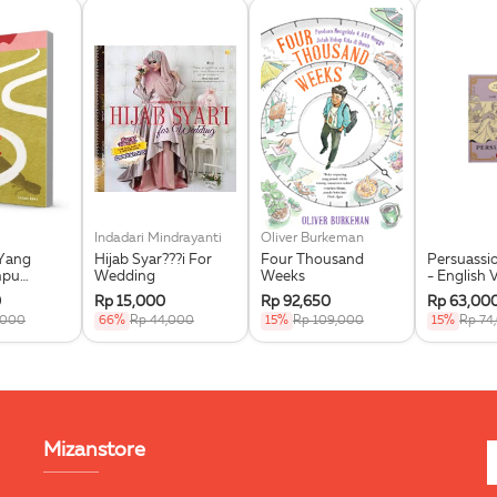
Indadari Mindrayanti
Oliver Burkeman
Yang
Hijab Syar???i For
Four Thousand
Persuassio
mpu
Wedding
Weeks
- English 
0
Rp 15,000
Rp 92,650
Rp 63,00
,000
66%
Rp 44,000
15%
Rp 109,000
15%
Rp 74
Mizanstore