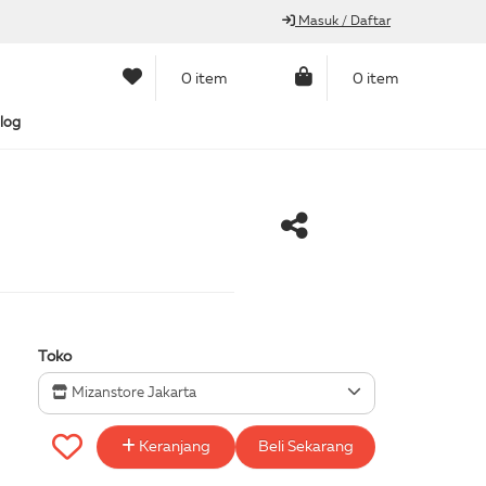
Masuk / Daftar
0 item
0 item
log
Toko
Mizanstore Jakarta
Keranjang
Beli Sekarang