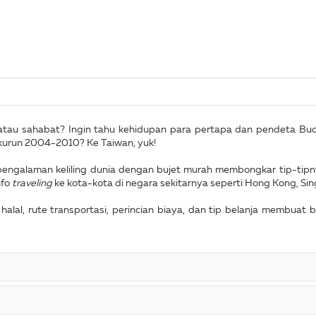
tau sahabat? Ingin tahu kehidupan para pertapa dan pendeta Bud
 kurun 2004-2010? Ke Taiwan, yuk!
pengalaman keliling dunia dengan bujet murah membongkar tip-tipny
nfo
traveling
ke kota-kota di negara sekitarnya seperti Hong Kong, Sin
 halal, rute transportasi, perincian biaya, dan tip belanja membuat 