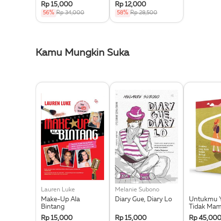
Rp 15,000
Rp 12,000
56%
Rp 34,000
58%
Rp 28,500
Kamu Mungkin Suka
Lauren Luke
Melanie Subono
Make-Up Ala
Diary Gue, Diary Lo
Untukmu 
Bintang
Tidak Ma
Berbagi
Rp 15,000
Rp 15,000
Rp 45,00