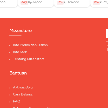
,000
66%
Rp 44,000
15%
Rp 109,000
15%
Rp 74
Mizanstore
Info Promo dan Diskon
Info Karir
Tentang Mizanstore
Bantuan
Aktivasi Akun
Cara Belanja
FAQ