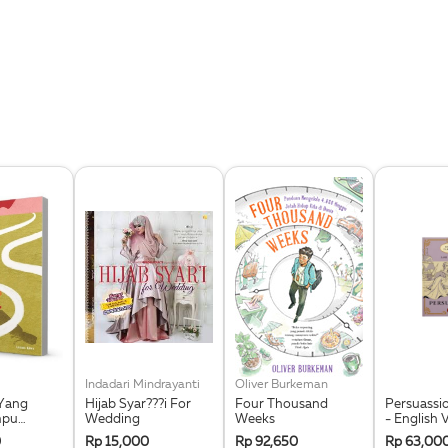
Indadari Mindrayanti
Oliver Burkeman
Yang
Hijab Syar???i For
Four Thousand
Persuassio
mpu
Wedding
Weeks
- English 
0
Rp 15,000
Rp 92,650
Rp 63,00