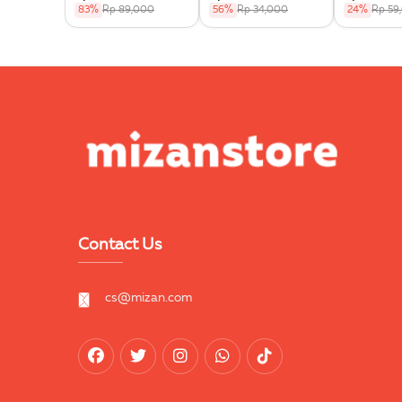
83%
Rp 89,000
56%
Rp 34,000
24%
Rp 59
Contact Us
cs@mizan.com