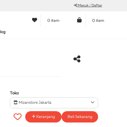
Masuk / Daftar
0 item
0 item
log
Toko
Mizanstore Jakarta
Keranjang
Beli Sekarang