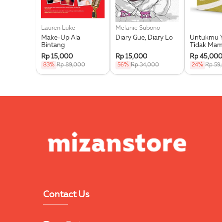
Lauren Luke
Melanie Subono
Make-Up Ala
Diary Gue, Diary Lo
Untukmu 
Bintang
Tidak Ma
Berbagi
Rp 15,000
Rp 15,000
Rp 45,00
83%
Rp 89,000
56%
Rp 34,000
24%
Rp 59
Contact Us