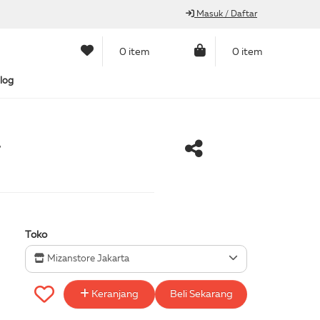
Masuk / Daftar
0 item
0 item
log
Toko
Mizanstore Jakarta
Keranjang
Beli Sekarang