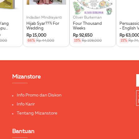
Indadari Mindrayanti
Oliver Burkeman
Yang
Hijab Syar???i For
Four Thousand
Persuassio
mpu
Wedding
Weeks
- English 
0
Rp 15,000
Rp 92,650
Rp 63,00
,000
66%
Rp 44,000
15%
Rp 109,000
15%
Rp 74
Mizanstore
Info Promo dan Diskon
Info Karir
Tentang Mizanstore
Bantuan