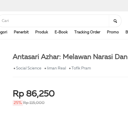
gori
Penerbit
Produk
E-Book
Tracking Order
Promo
B
Antasari Azhar: Melawan Narasi Dan 
Social Science
Iiman Real
Tofik Pram
Rp 86,250
25%
Rp 115,000