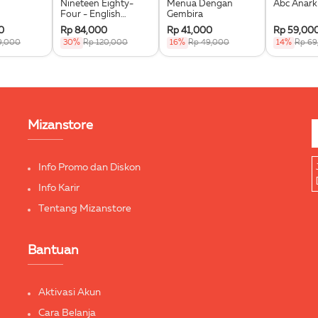
Nineteen Eighty-
Menua Dengan
Abc Anark
Four - English
Gembira
Version
0
Rp 84,000
Rp 41,000
Rp 59,00
9,000
30%
Rp 120,000
16%
Rp 49,000
14%
Rp 69
Mizanstore
Info Promo dan Diskon
Info Karir
Tentang Mizanstore
Bantuan
Aktivasi Akun
Cara Belanja