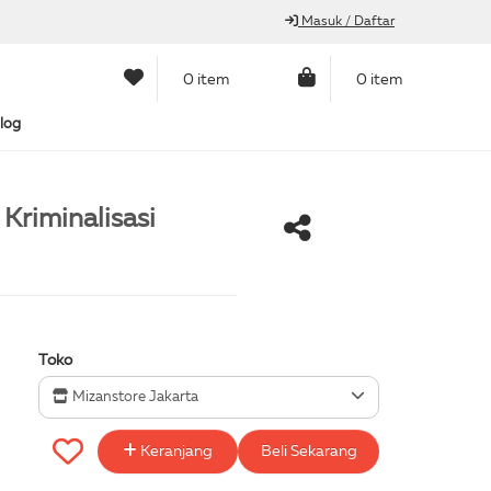
Masuk / Daftar
0 item
0 item
log
Kriminalisasi
Toko
Mizanstore Jakarta
Keranjang
Beli Sekarang