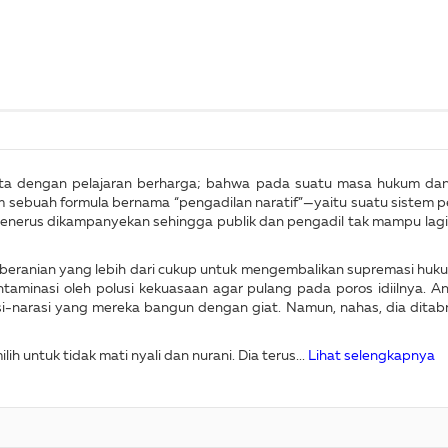
ita dengan pelajaran berharga; bahwa pada suatu masa hukum dan p
am sebuah formula bernama “pengadilan naratif”—yaitu suatu sistem 
menerus dikampanyekan sehingga publik dan pengadil tak mampu lagi
keberanian yang lebih dari cukup untuk mengembalikan supremasi huku
aminasi oleh polusi kekuasaan agar pulang pada poros idiilnya. An
i-narasi yang mereka bangun dengan giat. Namun, nahas, dia ditabr
h untuk tidak mati nyali dan nurani. Dia terus...
Lihat selengkapnya