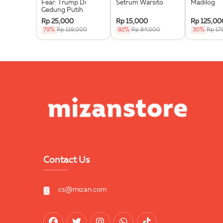
Fear: Trump Di
Setrum Warsito
Madilog
Gedung Putih
Rp 25,000
Rp 15,000
Rp 125,00
79%
Rp 119,000
82%
Rp 84,000
30%
Rp 17
Contact Us
cs@mizan.com