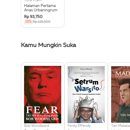
Tofik Pram
Halaman Pertama
Anas Urbaningrum
Rp 93,750
25%
Rp 125,000
Kamu Mungkin Suka
Bob Woodward
Fenty Effendy
Tan Malaka