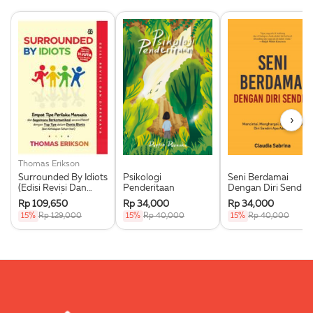
›
Thomas Erikson
Surrounded By Idiots
Psikologi
Seni Berdamai
(Edisi Revisi Dan
Penderitaan
Dengan Diri Sendiri
Diperkaya)
Rp 109,650
Rp 34,000
Rp 34,000
15%
Rp 129,000
15%
Rp 40,000
15%
Rp 40,000