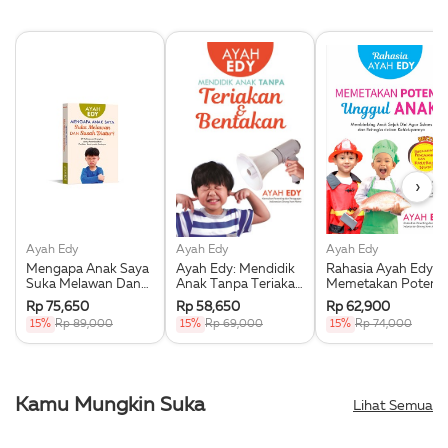
›
Ayah Edy
Ayah Edy
Ayah Edy
Mengapa Anak Saya
Ayah Edy: Mendidik
Rahasia Ayah Edy
Suka Melawan Dan
Anak Tanpa Teriakan
Memetakan Potensi
Susah Diatur?
Dan Bentakan
Unggul Anak
Rp 75,650
Rp 58,650
Rp 62,900
15%
Rp 89,000
15%
Rp 69,000
15%
Rp 74,000
Kamu Mungkin Suka
Lihat Semua