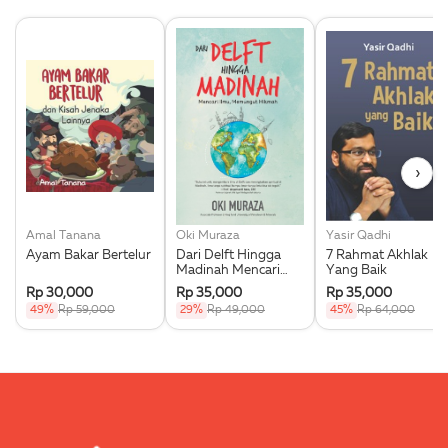
›
Amal Tanana
Oki Muraza
Yasir Qadhi
Ayam Bakar Bertelur
Dari Delft Hingga
7 Rahmat Akhlak
Madinah Mencari
Yang Baik
Ilmu Memungut
Rp 30,000
Rp 35,000
Rp 35,000
Hikmah
49%
Rp 59,000
29%
Rp 49,000
45%
Rp 64,000