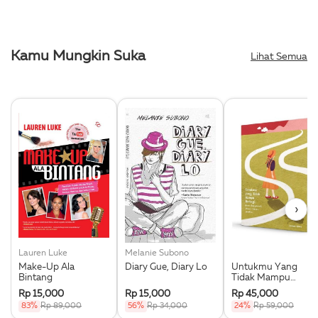
Kamu Mungkin Suka
Lihat Semua
›
Lauren Luke
Melanie Subono
Make-Up Ala
Diary Gue, Diary Lo
Untukmu Yang
Bintang
Tidak Mampu
Berbagi
Rp 15,000
Rp 15,000
Rp 45,000
83%
Rp 89,000
56%
Rp 34,000
24%
Rp 59,000