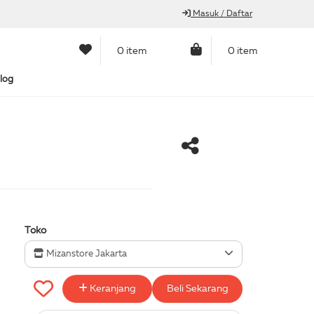
Masuk / Daftar
0 item
0 item
log
Toko
Mizanstore Jakarta
Keranjang
Beli Sekarang