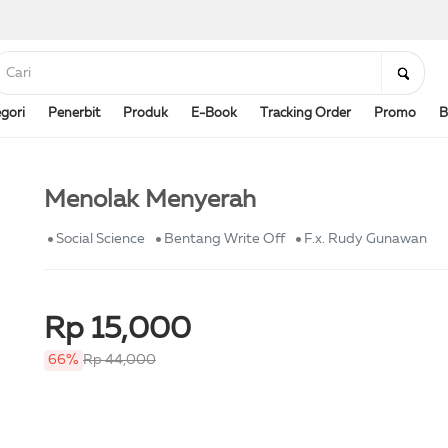
gori
Penerbit
Produk
E-Book
Tracking Order
Promo
B
Menolak Menyerah
Social Science
Bentang Write Off
F.x. Rudy Gunawan
Rp 15,000
66%
Rp 44,000