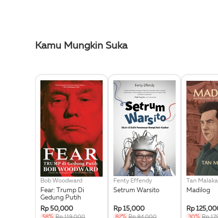
Kamu Mungkin Suka
Bob Woodward
Fenty Effendy
Tan Malaka
Fear: Trump Di
Setrum Warsito
Madilog
Gedung Putih
Rp 50,000
Rp 15,000
Rp 125,00
58%
Rp 119,000
82%
Rp 84,000
30%
Rp 17