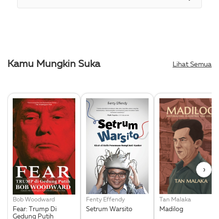
Kamu Mungkin Suka
Lihat Semua
›
Bob Woodward
Fenty Effendy
Tan Malaka
Fear: Trump Di
Setrum Warsito
Madilog
Gedung Putih