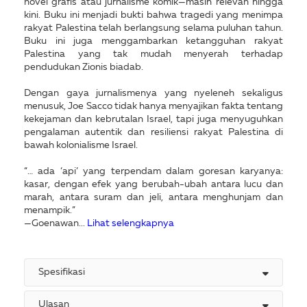
novel grafis atau jurnalisme komik—masih relevan hingga
kini. Buku ini menjadi bukti bahwa tragedi yang menimpa
rakyat Palestina telah berlangsung selama puluhan tahun.
Buku ini juga menggambarkan ketangguhan rakyat
Palestina yang tak mudah menyerah terhadap
pendudukan Zionis biadab.
Dengan gaya jurnalismenya yang nyeleneh sekaligus
menusuk, Joe Sacco tidak hanya menyajikan fakta tentang
kekejaman dan kebrutalan Israel, tapi juga menyuguhkan
pengalaman autentik dan resiliensi rakyat Palestina di
bawah kolonialisme Israel.
“… ada ‘api’ yang terpendam dalam goresan karyanya:
kasar, dengan efek yang berubah-ubah antara lucu dan
marah, antara suram dan jeli, antara menghunjam dan
menampik.”
—Goenawan...
Lihat selengkapnya
Spesifikasi
Ulasan