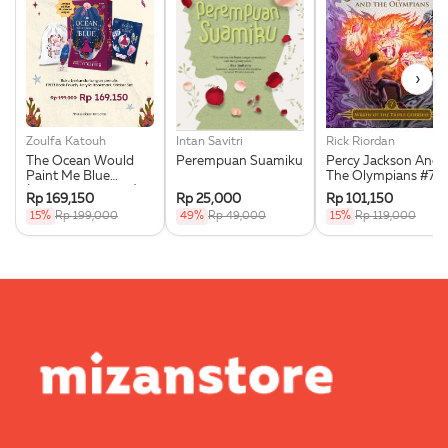
›
Zoulfa Katouh
Intan Savitri
Rick Riordan
The Ocean Would
Perempuan Suamiku
Percy Jackson And
Paint Me Blue
The Olympians #7:
(Illustration Edges) -
Wrath Of The Triple
Rp 169,150
Rp 25,000
Rp 101,150
Exclusive Pre Order +
Goddess
15%
Rp 199,000
49%
Rp 49,000
15%
Rp 119,000
Acrylic Bookmark,
Pouch & Sticker Set