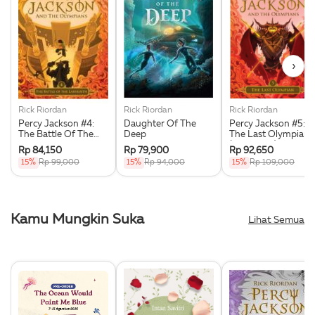
›
Rick Riordan
Rick Riordan
Rick Riordan
Percy Jackson #4:
Daughter Of The
Percy Jackson #5:
The Battle Of The
Deep
The Last Olympian
Labyrinth
(Republish)
Rp 84,150
Rp 79,900
Rp 92,650
(Republish)
15%
Rp 99,000
15%
Rp 94,000
15%
Rp 109,000
Kamu Mungkin Suka
Lihat Semua