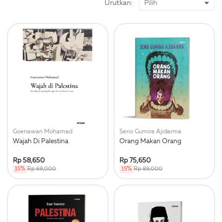
Urutkan:
Goenawan Mohamad
Seno Gumira Ajidarma
Wajah Di Palestina
Orang Makan Orang
Rp 58,650
Rp 75,650
15%
Rp 69,000
15%
Rp 89,000