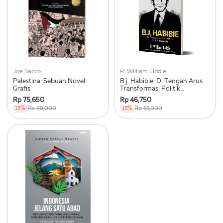
Joe Sacco
R. William Liddle
Palestina: Sebuah Novel
B.j. Habibie: Di Tengah Arus
Grafis
Transformasi Politik
Indonesia
Rp 75,650
Rp 46,750
15%
Rp 89,000
15%
Rp 55,000