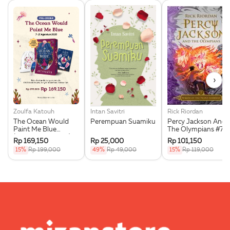
›
Zoulfa Katouh
Intan Savitri
Rick Riordan
The Ocean Would
Perempuan Suamiku
Percy Jackson And
Paint Me Blue
The Olympians #7:
(Illustration Edges) -
Wrath Of The Triple
Rp 169,150
Rp 25,000
Rp 101,150
Exclusive Pre Order +
Goddess
15%
Rp 199,000
49%
Rp 49,000
15%
Rp 119,000
Acrylic Bookmark,
Pouch & Sticker Set