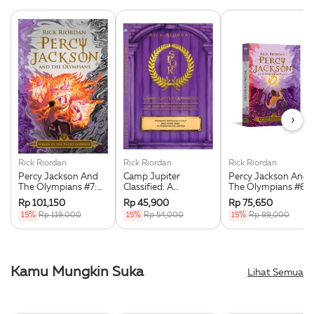
›
Rick Riordan
Rick Riordan
Rick Riordan
Percy Jackson And
Camp Jupiter
Percy Jackson And
The Olympians #7:
Classified: A
The Olympians #6:
Wrath Of The Triple
Probatio’s Journal
The Chalice Of The
Rp 101,150
Rp 45,900
Rp 75,650
Goddess
Gods
15%
Rp 119,000
15%
Rp 54,000
15%
Rp 89,000
Kamu Mungkin Suka
Lihat Semua