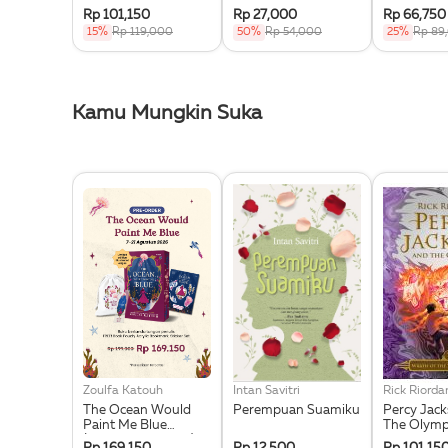
Wrath Of The Triple
Probatio’s Journal
The Chalic
Rp 101,150
Rp 27,000
Rp 66,750
Goddess
Gods
15%
Rp 119,000
50%
Rp 54,000
25%
Rp 89
Kamu Mungkin Suka
Zoulfa Katouh
Intan Savitri
Rick Riorda
The Ocean Would
Perempuan Suamiku
Percy Jac
Paint Me Blue
The Olymp
(Illustration Edges) -
Wrath Of T