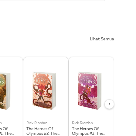
Lihat Semua
›
an
Rick Riordan
Rick Riordan
Rick Riord
s Of
The Heroes Of
The Heroes Of
The Trials
1: The
Olympus #2: The
Olympus #3: The
5: The To