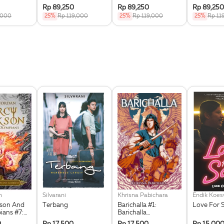
e Of The
Blood Of Olympus
House Of Hades
Lost Hero
Rp 89,250
Rp 89,250
Rp 89,250
(Republish)
(Republish
,000
25%
Rp 119,000
25%
Rp 119,000
25%
Rp 11
n
Silvarani
Khrisna Pabichara
Endik Koe
kson And
Terbang
Barichalla #1:
Love For 
ians #7:
Barichalla
he Triple
Penunggang Kuda