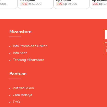
0
Rp 17,500
Rp 17,500
Rp 15,00
Terbang
9,000
70%
Rp 59,000
75%
Rp 69,000
75%
Rp 59
Mizanstore
Info Promo dan Diskon
Info Karir
Tentang Mizanstore
Bantuan
Aktivasi Akun
Cara Belanja
FAQ