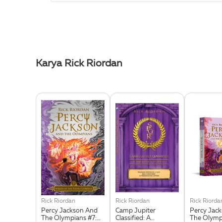
Karya Rick Riordan
Rick Riordan
Rick Riordan
Rick Riorda
Percy Jackson And
Camp Jupiter
Percy Jac
The Olympians #7:
Classified: A
The Olymp