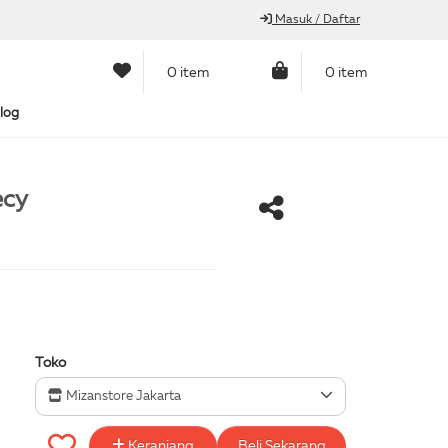
Masuk / Daftar
0 item
0 item
log
ecy
Toko
Mizanstore Jakarta
Keranjang
Beli Sekarang