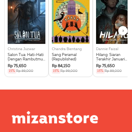
›
Christina Juzwar
Chandra Bientang
Dannie Faizal
Salon Tua: Hati-Hati
Sang Peramal
Hilang: Siaran
Dengan Rambutmu!
(Republished)
Terakhir Januari
(Darklit)
(Darklit)
Rp 75,650
Rp 84,150
Rp 75,650
15%
Rp 89,000
15%
Rp 99,000
15%
Rp 89,000