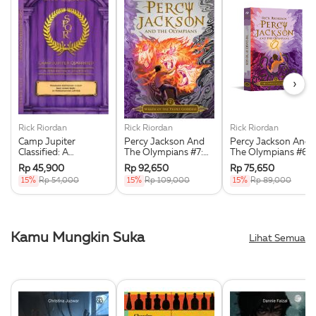
›
Rick Riordan
Rick Riordan
Rick Riordan
Camp Jupiter
Percy Jackson And
Percy Jackson And
Classified: A
The Olympians #7:
The Olympians #6:
Probatio’s Journal
Wrath Of The Triple
The Chalice Of The
Rp 45,900
Rp 92,650
Rp 75,650
Goddess
Gods
15%
Rp 54,000
15%
Rp 109,000
15%
Rp 89,000
Kamu Mungkin Suka
Lihat Semua