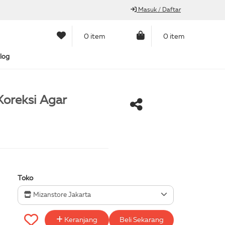
Masuk / Daftar
0 item
0 item
log
Koreksi Agar
Toko
Mizanstore Jakarta
Keranjang
Beli Sekarang