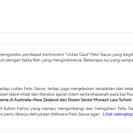
ngoreksi pendapat kontroversi “Ustaz Gaul” Felix Siauw yang begi
uhi dengan fakta fikih yang mengindonesia. Beberapa isu yang semp
ap cuitan Felix Siauw, tetapi juga menjelaskan kesalahan dan kekel
kah klasik kitab dan literatur ajaran Islam serta khazanah para kiai Nu
Ulama
di Australia-New Zealand dan Dosen Senior Monash Law School
Sulton Fatoni yang mampu mengimbangi dan ‘mengatasi’ Felix Siau
ni perlu dibaca oleh jutaan
followers
Felix Siauw agar...
Lihat selengka