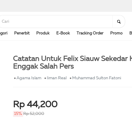
gori
Penerbit
Produk
E-Book
Tracking Order
Promo
B
Catatan Untuk Felix Siauw Sekedar 
Enggak Salah Pers
Agama Islam
Iiman Real
Muhammad Sulton Fatoni
Rp 44,200
15%
Rp 52,000