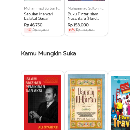
Muhammad Sulton Fatoni
Muhammad Sulton Fatoni
Sebulan Mencari
Buku Pintar Islam
Lailatul Qadar
Nusantara (Hard
Cover)
Rp 46,750
Rp 153,000
15%
Rp 55,000
15%
Rp 180,000
Kamu Mungkin Suka