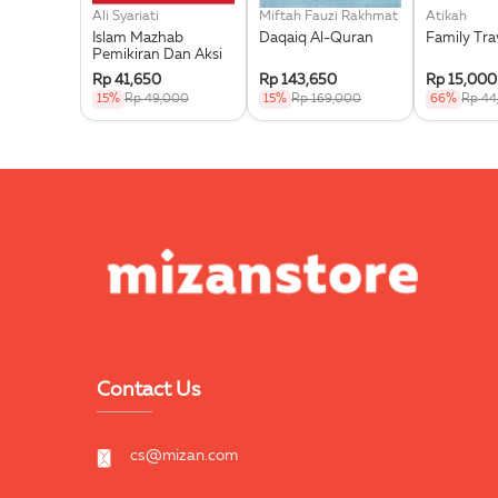
Ali Syariati
Miftah Fauzi Rakhmat
Atikah
Islam Mazhab
Daqaiq Al-Quran
Family Tra
Pemikiran Dan Aksi
Rp 41,650
Rp 143,650
Rp 15,000
15%
Rp 49,000
15%
Rp 169,000
66%
Rp 44
Contact Us
cs@mizan.com