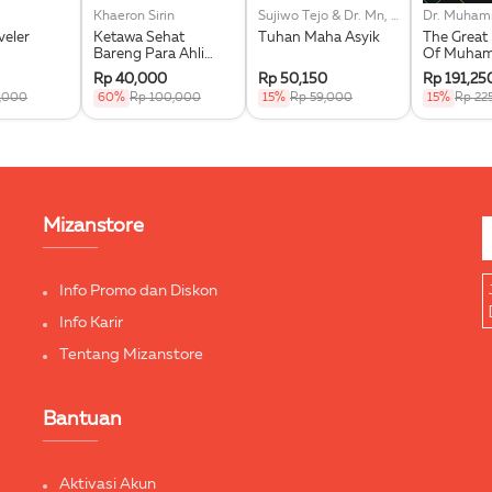
Khaeron Sirin
Sujiwo Tejo & Dr. Mn, Kamba
veler
Ketawa Sehat
Tuhan Maha Asyik
The Great
Bareng Para Ahli
Of Muham
Fikih Seri Humor
Fiqih Sira
Rp 40,000
Rp 50,150
Rp 191,25
Islam Rahmatan Li
,000
60%
Rp 100,000
15%
Rp 59,000
15%
Rp 22
Mizanstore
Info Promo dan Diskon
Info Karir
Tentang Mizanstore
Bantuan
Aktivasi Akun