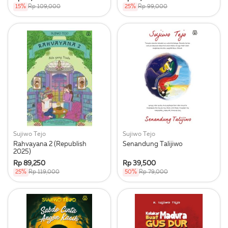
15%
Rp 109,000
25%
Rp 99,000
Sujiwo Tejo
Sujiwo Tejo
Rahvayana 2 (Republish
Senandung Talijiwo
2025)
Rp 89,250
Rp 39,500
25%
Rp 119,000
50%
Rp 79,000