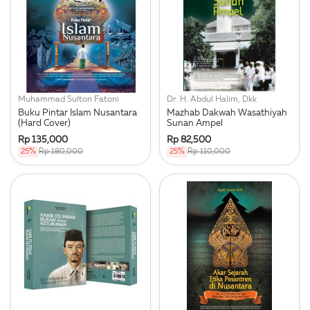
Muhammad Sulton Fatoni
Dr. H. Abdul Halim, Dkk
Buku Pintar Islam Nusantara
Mazhab Dakwah Wasathiyah
(Hard Cover)
Sunan Ampel
Rp 135,000
Rp 82,500
25%
Rp 180,000
25%
Rp 110,000