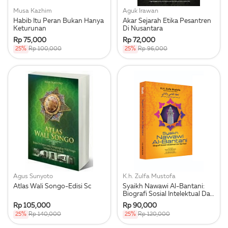
Musa Kazhim
Aguk Irawan
Habib Itu Peran Bukan Hanya
Akar Sejarah Etika Pesantren
Keturunan
Di Nusantara
Rp 75,000
Rp 72,000
25%
Rp 100,000
25%
Rp 96,000
Agus Sunyoto
K.h. Zulfa Mustofa
Atlas Wali Songo-Edisi Sc
Syaikh Nawawi Al-Bantani:
Biografi Sosial Intelektual Dan
Spiritual
Rp 105,000
Rp 90,000
25%
Rp 140,000
25%
Rp 120,000