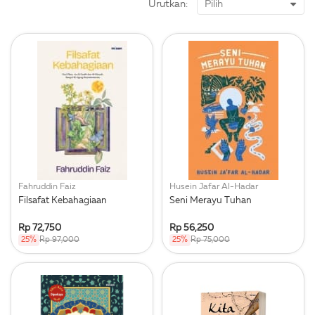
Urutkan:
Fahruddin Faiz
Husein Jafar Al-Hadar
Filsafat Kebahagiaan
Seni Merayu Tuhan
Rp 72,750
Rp 56,250
25%
Rp 97,000
25%
Rp 75,000