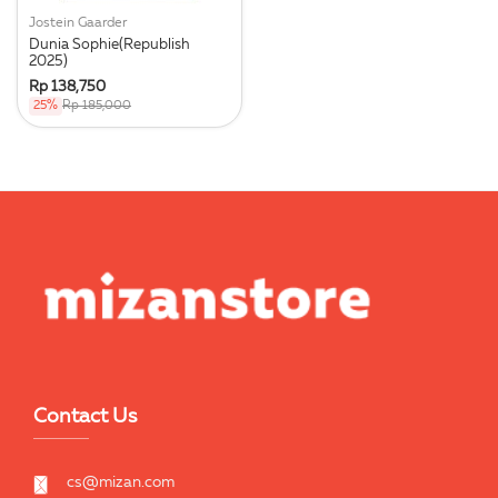
Jostein Gaarder
Dunia Sophie(Republish
2025)
Rp 138,750
25%
Rp 185,000
Contact Us
cs@mizan.com