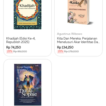
Agustinus Wibowo
Khadijah (Edisi Ke-4,
Kita Dan Mereka: Perjalanan
Republish 2025)
Menelusuri Akar Identitas Dan
Konflik Manusia
Rp 74,250
Rp 134,250
25%
Rp 99,000
25%
Rp 179,000